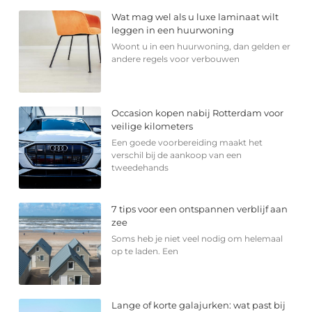
Wat mag wel als u luxe laminaat wilt
leggen in een huurwoning
Woont u in een huurwoning, dan gelden er
andere regels voor verbouwen
Occasion kopen nabij Rotterdam voor
veilige kilometers
Een goede voorbereiding maakt het
verschil bij de aankoop van een
tweedehands
7 tips voor een ontspannen verblijf aan
zee
Soms heb je niet veel nodig om helemaal
op te laden. Een
Lange of korte galajurken: wat past bij