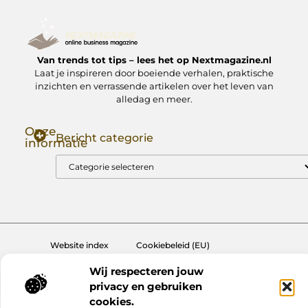
Van trends tot tips – lees het op Nextmagazine.nl
Laat je inspireren door boeiende verhalen, praktische
inzichten en verrassende artikelen over het leven van
alledag en meer.
Onze
Bericht categorie
informatie
Goede Backlinks: Jouw Sleutel tot Hogere Google Rankings
Manieren om Geld te Verdienen met Mijn Website: Zo Zet Jij Je Website om in een Inkomstenbron
Website index
Cookiebeleid (EU)
@2025 www.nextmagazine.nl. All Right Reserved.
Wij respecteren jouw
privacy en gebruiken
cookies.