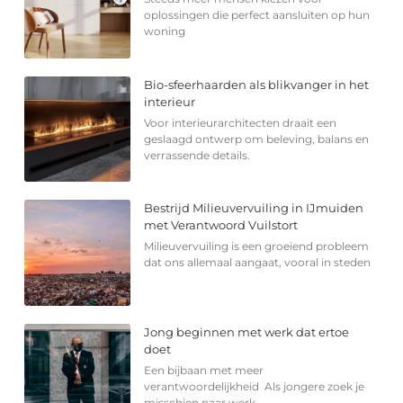
oplossingen die perfect aansluiten op hun
woning
Bio-sfeerhaarden als blikvanger in het
interieur
Voor interieurarchitecten draait een
geslaagd ontwerp om beleving, balans en
verrassende details.
Bestrijd Milieuvervuiling in IJmuiden
met Verantwoord Vuilstort
Milieuvervuiling is een groeiend probleem
dat ons allemaal aangaat, vooral in steden
Jong beginnen met werk dat ertoe
doet
Een bijbaan met meer
verantwoordelijkheid Als jongere zoek je
misschien naar werk