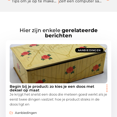
Tips om je op te maken voor een casual date
Zelf een computer samenstellen: wat heb je allemaal nodig?
Hier zijn enkele
gerelateerde
berichten
AANBIEDINGEN
Begin bij je product: zo kies je een doos met
deksel op maat
Je krijgt het snelst een doos die meteen goed werkt als je
eerst twee dingen vastzet: hoe je product straks in de
doos ligt en
Aanbiedingen