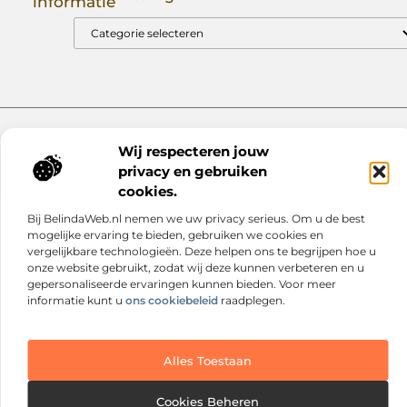
informatie
Goede Backlinks: Jouw Sleutel tot Hogere Google Rankings
Manieren om Geld te Verdienen met Mijn Website: Zo Zet Jij Je Website om in een Inkomstenbron
Website index
Cookiebeleid (EU)
Wij respecteren jouw
@2025 www.nextmagazine.nl. All Right Reserved.
privacy en gebruiken
cookies.
Bij BelindaWeb.nl nemen we uw privacy serieus. Om u de best
mogelijke ervaring te bieden, gebruiken we cookies en
vergelijkbare technologieën. Deze helpen ons te begrijpen hoe u
onze website gebruikt, zodat wij deze kunnen verbeteren en u
gepersonaliseerde ervaringen kunnen bieden. Voor meer
informatie kunt u
ons cookiebeleid
raadplegen.
Alles Toestaan
Cookies Beheren