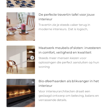
De perfecte travertin tafel voor jouw
interieur
Travertin zie je steeds vaker terug in
moderne interieurs. Dat is logisch,
Maatwerk meubels of sloten: investeren
in comfort, veiligheid en kwaliteit
Steeds meer mensen kiezen voor
oplossingen die perfect aansluiten op hun
woning
Bio-sfeerhaarden als blikvanger in het
interieur
Voor interieurarchitecten draait een
geslaagd ontwerp om beleving, balans en
verrassende details.