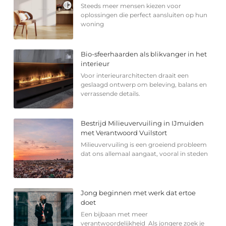
Steeds meer mensen kiezen voor
oplossingen die perfect aansluiten op hun
woning
Bio-sfeerhaarden als blikvanger in het
interieur
Voor interieurarchitecten draait een
geslaagd ontwerp om beleving, balans en
verrassende details.
Bestrijd Milieuvervuiling in IJmuiden
met Verantwoord Vuilstort
Milieuvervuiling is een groeiend probleem
dat ons allemaal aangaat, vooral in steden
Jong beginnen met werk dat ertoe
doet
Een bijbaan met meer
verantwoordelijkheid Als jongere zoek je