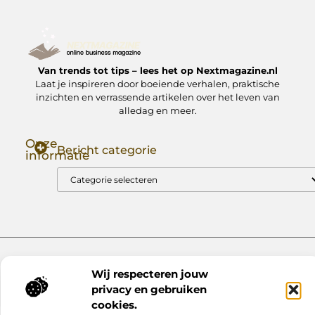
Van trends tot tips – lees het op Nextmagazine.nl
Laat je inspireren door boeiende verhalen, praktische
inzichten en verrassende artikelen over het leven van
alledag en meer.
Onze
Bericht categorie
informatie
Goede Backlinks: Jouw Sleutel tot Hogere Google Rankings
Manieren om Geld te Verdienen met Mijn Website: Zo Zet Jij Je Website om in een Inkomstenbron
Website index
Cookiebeleid (EU)
Wij respecteren jouw
@2025 www.nextmagazine.nl. All Right Reserved.
privacy en gebruiken
cookies.