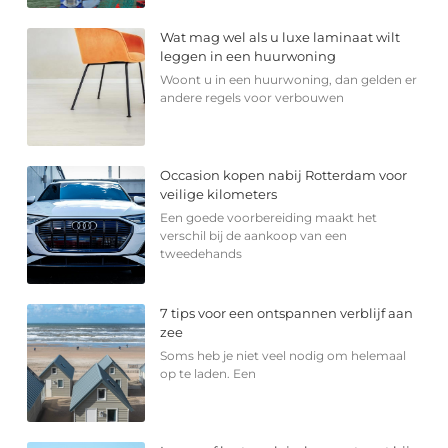
Wat mag wel als u luxe laminaat wilt
leggen in een huurwoning
Woont u in een huurwoning, dan gelden er
andere regels voor verbouwen
Occasion kopen nabij Rotterdam voor
veilige kilometers
Een goede voorbereiding maakt het
verschil bij de aankoop van een
tweedehands
7 tips voor een ontspannen verblijf aan
zee
Soms heb je niet veel nodig om helemaal
op te laden. Een