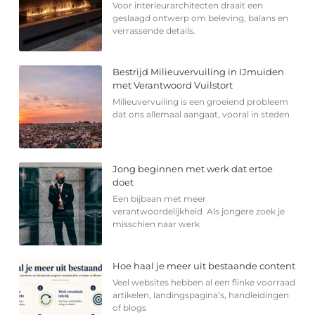
Voor interieurarchitecten draait een
geslaagd ontwerp om beleving, balans en
verrassende details.
Bestrijd Milieuvervuiling in IJmuiden
met Verantwoord Vuilstort
Milieuvervuiling is een groeiend probleem
dat ons allemaal aangaat, vooral in steden
Jong beginnen met werk dat ertoe
doet
Een bijbaan met meer
verantwoordelijkheid Als jongere zoek je
misschien naar werk
Hoe haal je meer uit bestaande content
Veel websites hebben al een flinke voorraad
artikelen, landingspagina’s, handleidingen
of blogs