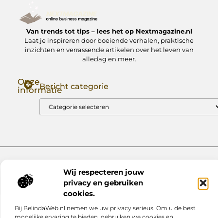
Van trends tot tips – lees het op Nextmagazine.nl
Laat je inspireren door boeiende verhalen, praktische
inzichten en verrassende artikelen over het leven van
alledag en meer.
Onze
Bericht categorie
informatie
Goede Backlinks: Jouw Sleutel tot Hogere Google Rankings
Manieren om Geld te Verdienen met Mijn Website: Zo Zet Jij Je Website om in een Inkomstenbron
Website index
Cookiebeleid (EU)
Wij respecteren jouw
@2025 www.nextmagazine.nl. All Right Reserved.
privacy en gebruiken
cookies.
Bij BelindaWeb.nl nemen we uw privacy serieus. Om u de best
mogelijke ervaring te bieden, gebruiken we cookies en