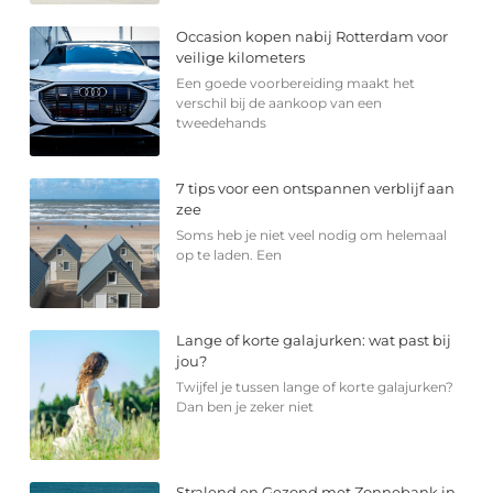
Occasion kopen nabij Rotterdam voor
veilige kilometers
Een goede voorbereiding maakt het
verschil bij de aankoop van een
tweedehands
7 tips voor een ontspannen verblijf aan
zee
Soms heb je niet veel nodig om helemaal
op te laden. Een
Lange of korte galajurken: wat past bij
jou?
Twijfel je tussen lange of korte galajurken?
Dan ben je zeker niet
Stralend en Gezond met Zonnebank in