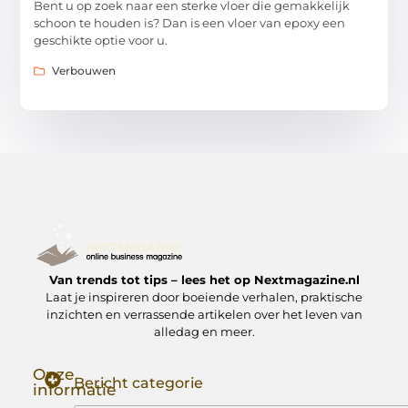
Bent u op zoek naar een sterke vloer die gemakkelijk
schoon te houden is? Dan is een vloer van epoxy een
geschikte optie voor u.
Verbouwen
Van trends tot tips – lees het op Nextmagazine.nl
Laat je inspireren door boeiende verhalen, praktische
inzichten en verrassende artikelen over het leven van
alledag en meer.
Onze
Bericht categorie
informatie
Goede Backlinks: Jouw Sleutel tot Hogere Google Rankings
Manieren om Geld te Verdienen met Mijn Website: Zo Zet Jij Je Website om in een Inkomstenbron