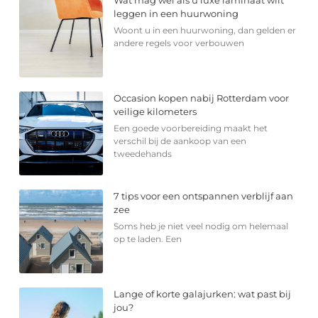
leggen in een huurwoning
Woont u in een huurwoning, dan gelden er
andere regels voor verbouwen
Occasion kopen nabij Rotterdam voor
veilige kilometers
Een goede voorbereiding maakt het
verschil bij de aankoop van een
tweedehands
7 tips voor een ontspannen verblijf aan
zee
Soms heb je niet veel nodig om helemaal
op te laden. Een
Lange of korte galajurken: wat past bij
jou?