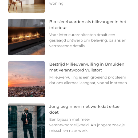
woning
Bio-sfeerhaarden als blikvanger in het
interieur
Voor interieurarchitecten draait een
geslaagd ontwerp om beleving, balans en
verrassende details.
Bestrijd Milieuvervuiling in IJmuiden
met Verantwoord Vuilstort
Milieuvervuiling is een groeiend probleem
dat ons allemaal aangaat, vooral in steden
Jong beginnen met werk dat ertoe
doet
Een bijbaan met meer
verantwoordelijkheid Als jongere zoek je
misschien naar werk