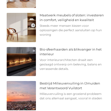
Maatwerk meubels of sloten: investeren
in comfort, veiligheid en kwaliteit
Steeds meer mensen kiezen voor
oplossingen die perfect aansluiten op hun
woning
Bio-sfeerhaarden als blikvanger in het
interieur
Voor interieurarchitecten draait een
geslaagd ontwerp om beleving, balans en
verrassende details.
Bestrijd Milieuvervuiling in IJmuiden
met Verantwoord Vuilstort
Milieuvervuiling is een groeiend probleem
dat ons allemaal aangaat, vooral in steden