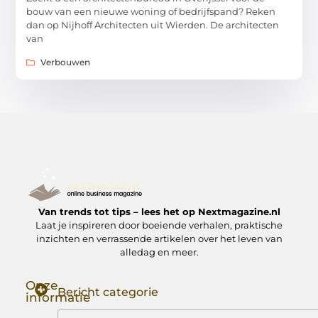
bouw van een nieuwe woning of bedrijfspand? Reken
dan op Nijhoff Architecten uit Wierden. De architecten
van
Verbouwen
Van trends tot tips – lees het op Nextmagazine.nl
Laat je inspireren door boeiende verhalen, praktische
inzichten en verrassende artikelen over het leven van
alledag en meer.
Onze
Bericht categorie
informatie
Goede Backlinks: Jouw Sleutel tot Hogere Google Rankings
Manieren om Geld te Verdienen met Mijn Website: Zo Zet Jij Je Website om in een Inkomstenbron