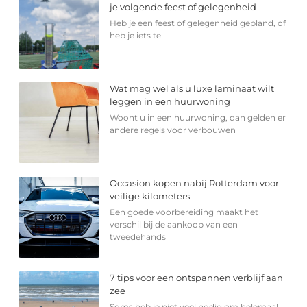
je volgende feest of gelegenheid
Heb je een feest of gelegenheid gepland, of
heb je iets te
Wat mag wel als u luxe laminaat wilt
leggen in een huurwoning
Woont u in een huurwoning, dan gelden er
andere regels voor verbouwen
Occasion kopen nabij Rotterdam voor
veilige kilometers
Een goede voorbereiding maakt het
verschil bij de aankoop van een
tweedehands
7 tips voor een ontspannen verblijf aan
zee
Soms heb je niet veel nodig om helemaal