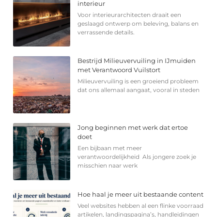
interieur
Voor interieurarchitecten draait een
geslaagd ontwerp om beleving, balans en
verrassende details.
Bestrijd Milieuvervuiling in IJmuiden
met Verantwoord Vuilstort
Milieuvervuiling is een groeiend probleem
dat ons allemaal aangaat, vooral in steden
Jong beginnen met werk dat ertoe
doet
Een bijbaan met meer
verantwoordelijkheid Als jongere zoek je
misschien naar werk
Hoe haal je meer uit bestaande content
Veel websites hebben al een flinke voorraad
artikelen, landingspagina’s, handleidingen