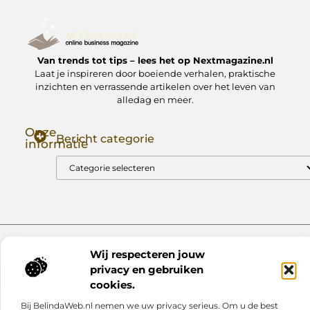
Van trends tot tips – lees het op Nextmagazine.nl
Laat je inspireren door boeiende verhalen, praktische
inzichten en verrassende artikelen over het leven van
alledag en meer.
Onze
Bericht categorie
informatie
Goede Backlinks: Jouw Sleutel tot Hogere Google Rankings
Manieren om Geld te Verdienen met Mijn Website: Zo Zet Jij Je Website om in een Inkomstenbron
Website index
Cookiebeleid (EU)
Wij respecteren jouw
@2025 www.nextmagazine.nl. All Right Reserved.
privacy en gebruiken
cookies.
Bij BelindaWeb.nl nemen we uw privacy serieus. Om u de best