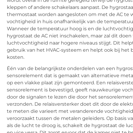
wordt overal in de ruimte geregeld terwijl de hygros
kleppen of andere schakelaars aanpast. De hygrosta
thermostaat worden aangesloten om met de AC te 
vochtigheid in huis onafhankelijk van de temperatuur
Wanneer de temperatuur hoog is en de luchtvochtigh
hygrostaat de AC niet inschakelen, maar zal dit doe
luchtvochtigheid naar hogere niveaus stijgt. Dit help
gebruik van het HVAC-systeem en helpt ook bij het 
kosten.
Één van de belangrijkste onderdelen van een hygrost
sensorelement dat is gemaakt van alternatieve meta
op een vlakke plaat zijn gemonteerd. Een relaisverste
sensorelement is bevestigd, geeft nauwkeurige voc
door de signalen te lezen die door het sensoreleme
verzonden. De relaisversterker doet dit door de elek
te meten die varieert met veranderende vochtigheid
veroorzaakt tussen de metalen geleiders. Op basis 
als de lucht te droog is, schakelt de hygrostaat de l
en vice versa. Dit zorgt ervoor dat de kamer niet te 