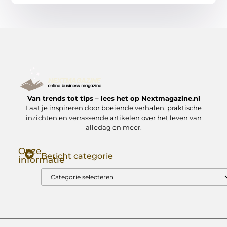
Van trends tot tips – lees het op Nextmagazine.nl
Laat je inspireren door boeiende verhalen, praktische
inzichten en verrassende artikelen over het leven van
alledag en meer.
Onze
Bericht categorie
informatie
Goede Backlinks: Jouw Sleutel tot Hogere Google Rankings
Manieren om Geld te Verdienen met Mijn Website: Zo Zet Jij Je Website om in een Inkomstenbron