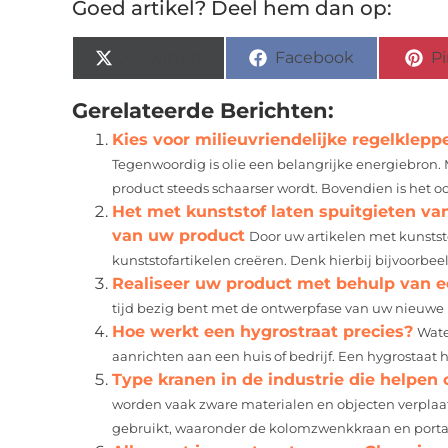
Goed artikel? Deel hem dan op:
X (Twitter)
Facebook
Pi
Gerelateerde Berichten:
Kies voor milieuvriendelijke regelklep
Tegenwoordig is olie een belangrijke energiebron.
product steeds schaarser wordt. Bovendien is het ook
Het met kunststof laten spuitgieten va
van uw product
Door uw artikelen met kunstst
kunststofartikelen creëren. Denk hierbij bijvoorbeel
Realiseer uw product met behulp van 
tijd bezig bent met de ontwerpfase van uw nieuwe pr
Hoe werkt een hygrostraat precies?
Wate
aanrichten aan een huis of bedrijf. Een hygrostaat h
Type kranen in de industrie die helpen 
worden vaak zware materialen en objecten verplaat
gebruikt, waaronder de kolomzwenkkraan en portaalk