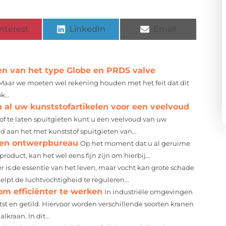
nterest
LinkedIn
Email
pen van het type Globe en PRDS valve
 Maar we moeten wel rekening houden met het feit dat dit
...
n al uw kunststofartikelen voor een veelvoud
of te laten spuitgieten kunt u een veelvoud van uw
d aan het met kunststof spuitgieten van...
een ontwerpbureau
Op het moment dat u al geruime
oduct, kan het wel eens fijn zijn om hierbij...
r is de essentie van het leven, maar vocht kan grote schade
elpt de luchtvochtigheid te reguleren...
om efficiënter te werken
In industriële omgevingen
st en getild. Hiervoor worden verschillende soorten kranen
raan. In dit...