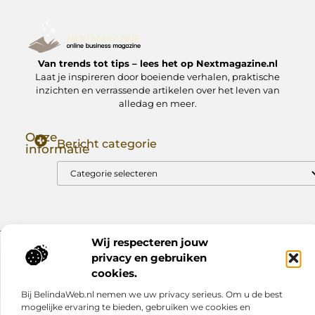
Van trends tot tips – lees het op Nextmagazine.nl
Laat je inspireren door boeiende verhalen, praktische
inzichten en verrassende artikelen over het leven van
alledag en meer.
Onze
Bericht categorie
informatie
Goede Backlinks: Jouw Sleutel tot Hogere Google Rankings
Manieren om Geld te Verdienen met Mijn Website: Zo Zet Jij Je Website om in een Inkomstenbron
Wij respecteren jouw
Website index
Cookiebeleid (EU)
privacy en gebruiken
cookies.
@2025 www.nextmagazine.nl. All Right Reserved.
Bij BelindaWeb.nl nemen we uw privacy serieus. Om u de best
mogelijke ervaring te bieden, gebruiken we cookies en