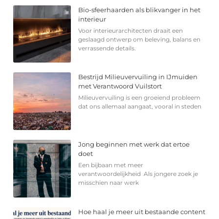
Bio-sfeerhaarden als blikvanger in het
interieur
Voor interieurarchitecten draait een
geslaagd ontwerp om beleving, balans en
verrassende details.
Bestrijd Milieuvervuiling in IJmuiden
met Verantwoord Vuilstort
Milieuvervuiling is een groeiend probleem
dat ons allemaal aangaat, vooral in steden
Jong beginnen met werk dat ertoe
doet
Een bijbaan met meer
verantwoordelijkheid Als jongere zoek je
misschien naar werk
Hoe haal je meer uit bestaande content