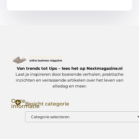
Van trends tot tips – lees het op Nextmagazine.nl
Laat je inspireren door boeiende verhalen, praktische
inzichten en verrassende artikelen over het leven van
alledag en meer.
Onze
Bericht categorie
informatie
Goede Backlinks: Jouw Sleutel tot Hogere Google Rankings
Manieren om Geld te Verdienen met Mijn Website: Zo Zet Jij Je Website om in een Inkomstenbron