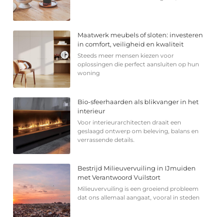
Maatwerk meubels of sloten: investeren
in comfort, veiligheid en kwaliteit
Steeds meer mensen kiezen voor
oplossingen die perfect aansluiten op hun
woning
Bio-sfeerhaarden als blikvanger in het
interieur
Voor interieurarchitecten draait een
geslaagd ontwerp om beleving, balans en
verrassende details.
Bestrijd Milieuvervuiling in IJmuiden
met Verantwoord Vuilstort
Milieuvervuiling is een groeiend probleem
dat ons allemaal aangaat, vooral in steden