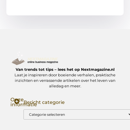
Van trends tot tips – lees het op Nextmagazine.nl
Laat je inspireren door boeiende verhalen, praktische
inzichten en verrassende artikelen over het leven van
alledag en meer.
Onze
Bericht categorie
informatie
Goede Backlinks: Jouw Sleutel tot Hogere Google Rankings
Manieren om Geld te Verdienen met Mijn Website: Zo Zet Jij Je Website om in een Inkomstenbron