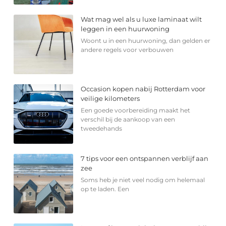
Wat mag wel als u luxe laminaat wilt
leggen in een huurwoning
Woont u in een huurwoning, dan gelden er
andere regels voor verbouwen
Occasion kopen nabij Rotterdam voor
veilige kilometers
Een goede voorbereiding maakt het
verschil bij de aankoop van een
tweedehands
7 tips voor een ontspannen verblijf aan
zee
Soms heb je niet veel nodig om helemaal
op te laden. Een