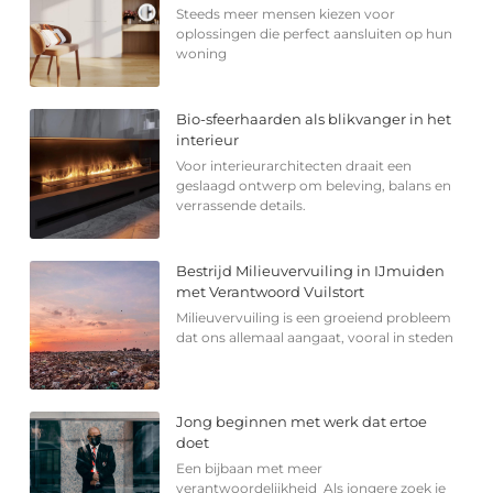
Steeds meer mensen kiezen voor
oplossingen die perfect aansluiten op hun
woning
Bio-sfeerhaarden als blikvanger in het
interieur
Voor interieurarchitecten draait een
geslaagd ontwerp om beleving, balans en
verrassende details.
Bestrijd Milieuvervuiling in IJmuiden
met Verantwoord Vuilstort
Milieuvervuiling is een groeiend probleem
dat ons allemaal aangaat, vooral in steden
Jong beginnen met werk dat ertoe
doet
Een bijbaan met meer
verantwoordelijkheid Als jongere zoek je