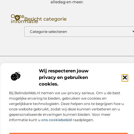
alledag en meer.
Onze
Bericht categorie
informatie
Goede Backlinks: Jouw Sleutel tot Hogere Google Rankings
Manieren om Geld te Verdienen met Mijn Website: Zo Zet Jij Je Website om in een Inkomstenbron
Website index
Cookiebeleid (EU)
Wij respecteren jouw
@2025 www.nextmagazine.nl. All Right Reserved.
privacy en gebruiken
cookies.
Bij BelindaWeb.nl nemen we uw privacy serieus. Om u de best
mogelijke ervaring te bieden, gebruiken we cookies en
vergelijkbare technologieën. Deze helpen ons te begrijpen hoe u
onze website gebruikt, zodat wij deze kunnen verbeteren en u
gepersonaliseerde ervaringen kunnen bieden. Voor meer
informatie kunt u
ons cookiebeleid
raadplegen.