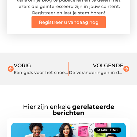
kans om je blog te publiceren en te delen met
lezers die geïnteresseerd zijn in jouw content.
Registreer en laat je stem horen!
Registreer u vandaag nog
VORIG
VOLGENDE
Een gids voor het snoeien van olijfbomen: Tips en trucs voor drukke tuiniers
De veranderingen in dieet en levensstijl die u moet maken om vetzuchtige leverziekte te verslaan
Hier zijn enkele
gerelateerde
berichten
MARKETING