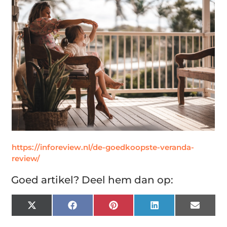
https://inforeview.nl/de-goedkoopste-veranda-
review/
Goed artikel? Deel hem dan op:
X
Facebook
Pinterest
LinkedIn
Email
(Twitter)