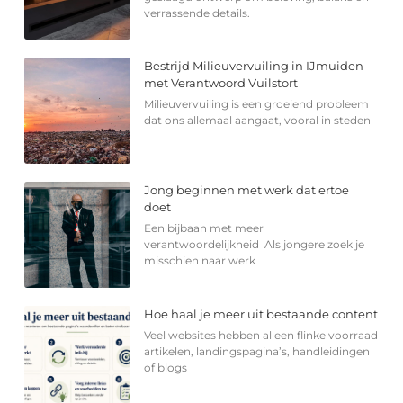
verrassende details.
Bestrijd Milieuvervuiling in IJmuiden
met Verantwoord Vuilstort
Milieuvervuiling is een groeiend probleem
dat ons allemaal aangaat, vooral in steden
Jong beginnen met werk dat ertoe
doet
Een bijbaan met meer
verantwoordelijkheid Als jongere zoek je
misschien naar werk
Hoe haal je meer uit bestaande content
Veel websites hebben al een flinke voorraad
artikelen, landingspagina’s, handleidingen
of blogs