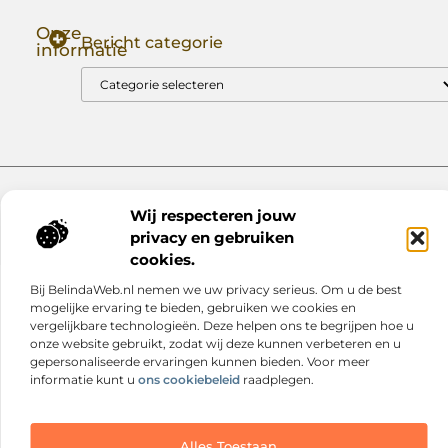
Onze
Bericht categorie
informatie
Goede Backlinks: Jouw Sleutel tot Hogere Google Rankings
Manieren om Geld te Verdienen met Mijn Website: Zo Zet Jij Je Website om in een Inkomstenbron
Website index
Cookiebeleid (EU)
Wij respecteren jouw
@2025 www.nextmagazine.nl. All Right Reserved.
privacy en gebruiken
cookies.
Bij BelindaWeb.nl nemen we uw privacy serieus. Om u de best
mogelijke ervaring te bieden, gebruiken we cookies en
vergelijkbare technologieën. Deze helpen ons te begrijpen hoe u
onze website gebruikt, zodat wij deze kunnen verbeteren en u
gepersonaliseerde ervaringen kunnen bieden. Voor meer
informatie kunt u
ons cookiebeleid
raadplegen.
Alles Toestaan