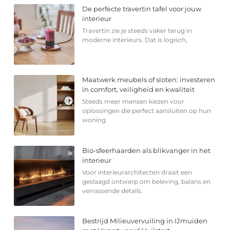
De perfecte travertin tafel voor jouw
interieur
Travertin zie je steeds vaker terug in
moderne interieurs. Dat is logisch,
Maatwerk meubels of sloten: investeren
in comfort, veiligheid en kwaliteit
Steeds meer mensen kiezen voor
oplossingen die perfect aansluiten op hun
woning
Bio-sfeerhaarden als blikvanger in het
interieur
Voor interieurarchitecten draait een
geslaagd ontwerp om beleving, balans en
verrassende details.
Bestrijd Milieuvervuiling in IJmuiden