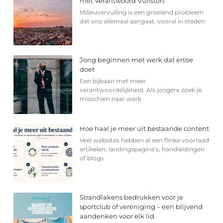
met Verantwoord Vuilstort
Milieuvervuiling is een groeiend probleem
dat ons allemaal aangaat, vooral in steden
Jong beginnen met werk dat ertoe
doet
Een bijbaan met meer
verantwoordelijkheid Als jongere zoek je
misschien naar werk
Hoe haal je meer uit bestaande content
Veel websites hebben al een flinke voorraad
artikelen, landingspagina’s, handleidingen
of blogs
Strandlakens bedrukken voor je
sportclub of vereniging – een blijvend
aandenken voor elk lid