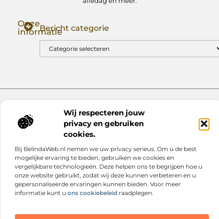
alledag en meer.
Onze
Bericht categorie
informatie
Goede Backlinks: Jouw Sleutel tot Hogere Google Rankings
Manieren om Geld te Verdienen met Mijn Website: Zo Zet Jij Je Website om in een Inkomstenbron
Website index
Cookiebeleid (EU)
Wij respecteren jouw
@2025 www.nextmagazine.nl. All Right Reserved.
privacy en gebruiken
cookies.
Bij BelindaWeb.nl nemen we uw privacy serieus. Om u de best
mogelijke ervaring te bieden, gebruiken we cookies en
vergelijkbare technologieën. Deze helpen ons te begrijpen hoe u
onze website gebruikt, zodat wij deze kunnen verbeteren en u
gepersonaliseerde ervaringen kunnen bieden. Voor meer
informatie kunt u
ons cookiebeleid
raadplegen.