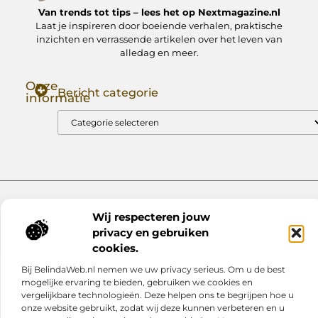
Van trends tot tips – lees het op Nextmagazine.nl
Laat je inspireren door boeiende verhalen, praktische
inzichten en verrassende artikelen over het leven van
alledag en meer.
Onze
Bericht categorie
informatie
Goede Backlinks: Jouw Sleutel tot Hogere Google Rankings
Manieren om Geld te Verdienen met Mijn Website: Zo Zet Jij Je Website om in een Inkomstenbron
Website index
Cookiebeleid (EU)
Wij respecteren jouw
@2025 www.nextmagazine.nl. All Right Reserved.
privacy en gebruiken
cookies.
Bij BelindaWeb.nl nemen we uw privacy serieus. Om u de best
mogelijke ervaring te bieden, gebruiken we cookies en
vergelijkbare technologieën. Deze helpen ons te begrijpen hoe u
onze website gebruikt, zodat wij deze kunnen verbeteren en u