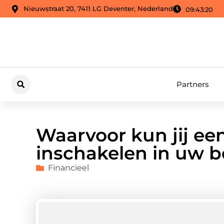
Nieuwstraat 20, 7411 LG Deventer, Nederland
09:43:21
Partners
Waarvoor kun jij ee
inschakelen in uw b
Financieel