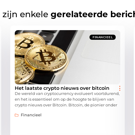
 zijn enkele
gerelateerde beric
FINANCIEEL
Het laatste crypto nieuws over bitcoin
De wereld van cryptocurrency evolueert voortdurend,
en het is essentieel om op de hoogte te blijven van
crypto nieuws over Bitcoin. Bitcoin, de pionier onder
Financieel