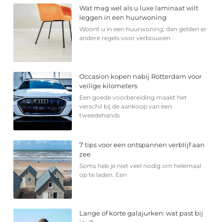
Wat mag wel als u luxe laminaat wilt
leggen in een huurwoning
Woont u in een huurwoning, dan gelden er
andere regels voor verbouwen
Occasion kopen nabij Rotterdam voor
veilige kilometers
Een goede voorbereiding maakt het
verschil bij de aankoop van een
tweedehands
7 tips voor een ontspannen verblijf aan
zee
Soms heb je niet veel nodig om helemaal
op te laden. Een
Lange of korte galajurken: wat past bij