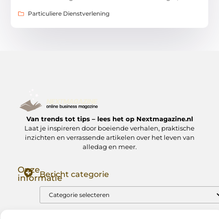
Particuliere Dienstverlening
Van trends tot tips – lees het op Nextmagazine.nl
Laat je inspireren door boeiende verhalen, praktische
inzichten en verrassende artikelen over het leven van
alledag en meer.
Onze
Bericht categorie
informatie
Goede Backlinks: Jouw Sleutel tot Hogere Google Rankings
Manieren om Geld te Verdienen met Mijn Website: Zo Zet Jij Je Website om in een Inkomstenbron