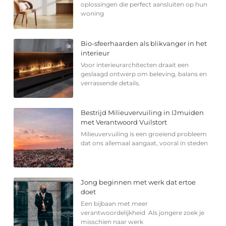
oplossingen die perfect aansluiten op hun
woning
Bio-sfeerhaarden als blikvanger in het
interieur
Voor interieurarchitecten draait een
geslaagd ontwerp om beleving, balans en
verrassende details.
Bestrijd Milieuvervuiling in IJmuiden
met Verantwoord Vuilstort
Milieuvervuiling is een groeiend probleem
dat ons allemaal aangaat, vooral in steden
Jong beginnen met werk dat ertoe
doet
Een bijbaan met meer
verantwoordelijkheid Als jongere zoek je
misschien naar werk