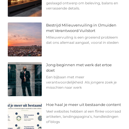
geslaagd ontwerp om beleving, balans en
verrassende details.
Bestrijd Milieuvervuiling in IJmuiden
met Verantwoord Vuilstort
Milieuvervuiling is een groeiend probleem
dat ons allemaal aangaat, vooral in steden
Jong beginnen met werk dat ertoe
doet
Een bijbaan met meer
verantwoordelijkheid Als jongere zoek je
misschien naar werk
Hoe haal je meer uit bestaande content
Veel websites hebben al een flinke voorraad
artikelen, landingspagina’s, handleidingen
of blogs