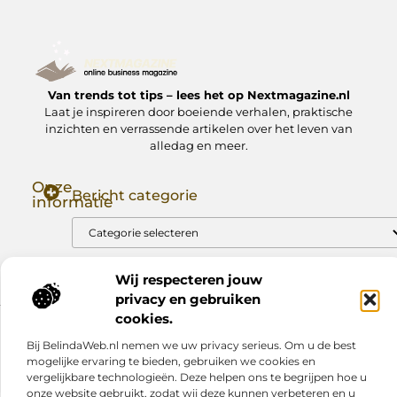
Van trends tot tips – lees het op Nextmagazine.nl
Laat je inspireren door boeiende verhalen, praktische
inzichten en verrassende artikelen over het leven van
alledag en meer.
Onze
Bericht categorie
informatie
Goede Backlinks: Jouw Sleutel tot Hogere Google Rankings
Manieren om Geld te Verdienen met Mijn Website: Zo Zet Jij Je Website om in een Inkomstenbron
Wij respecteren jouw
privacy en gebruiken
cookies.
Website index
Cookiebeleid (EU)
Bij BelindaWeb.nl nemen we uw privacy serieus. Om u de best
@2025 www.nextmagazine.nl. All Right Reserved.
mogelijke ervaring te bieden, gebruiken we cookies en
vergelijkbare technologieën. Deze helpen ons te begrijpen hoe u
onze website gebruikt, zodat wij deze kunnen verbeteren en u