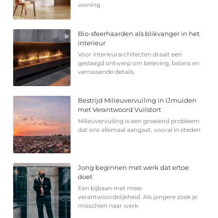
woning
Bio-sfeerhaarden als blikvanger in het
interieur
Voor interieurarchitecten draait een
geslaagd ontwerp om beleving, balans en
verrassende details.
Bestrijd Milieuvervuiling in IJmuiden
met Verantwoord Vuilstort
Milieuvervuiling is een groeiend probleem
dat ons allemaal aangaat, vooral in steden
Jong beginnen met werk dat ertoe
doet
Een bijbaan met meer
verantwoordelijkheid Als jongere zoek je
misschien naar werk