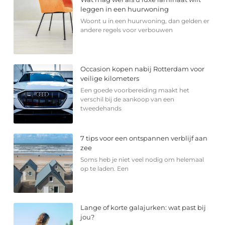
leggen in een huurwoning
Woont u in een huurwoning, dan gelden er
andere regels voor verbouwen
Occasion kopen nabij Rotterdam voor
veilige kilometers
Een goede voorbereiding maakt het
verschil bij de aankoop van een
tweedehands
7 tips voor een ontspannen verblijf aan
zee
Soms heb je niet veel nodig om helemaal
op te laden. Een
Lange of korte galajurken: wat past bij
jou?