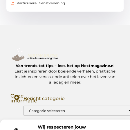
Particuliere Dienstverlening
Van trends tot tips – lees het op Nextmagazine.nl
Laat je inspireren door boeiende verhalen, praktische
inzichten en verrassende artikelen over het leven van
alledag en meer.
Onze
Bericht categorie
informatie
Goede Backlinks: Jouw Sleutel tot Hogere Google Rankings
Manieren om Geld te Verdienen met Mijn Website: Zo Zet Jij Je Website om in een Inkomstenbron
Wij respecteren jouw