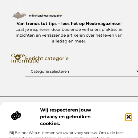
Van trends tot tips – lees het op Nextmagazine.nl
Laat je inspireren door boeiende verhalen, praktische
inzichten en verrassende artikelen over het leven van
alledag en meer.
Onze
Bericht categorie
informatie
Goede Backlinks: Jouw Sleutel tot Hogere Google Rankings
Manieren om Geld te Verdienen met Mijn Website: Zo Zet Jij Je Website om in een Inkomstenbron
Website index
Cookiebeleid (EU)
Wij respecteren jouw
@2025 www.nextmagazine.nl. All Right Reserved.
privacy en gebruiken
cookies.
Bij BelindaWeb.nl nemen we uw privacy serieus. Om u de best