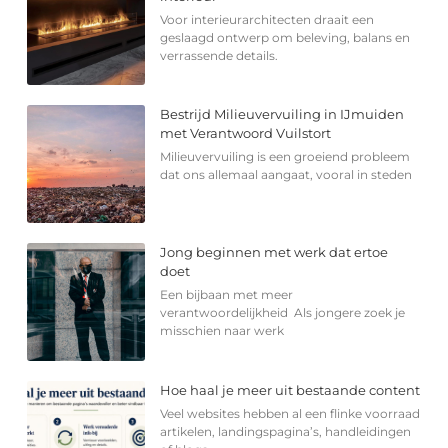
Voor interieurarchitecten draait een
geslaagd ontwerp om beleving, balans en
verrassende details.
Bestrijd Milieuvervuiling in IJmuiden
met Verantwoord Vuilstort
Milieuvervuiling is een groeiend probleem
dat ons allemaal aangaat, vooral in steden
Jong beginnen met werk dat ertoe
doet
Een bijbaan met meer
verantwoordelijkheid Als jongere zoek je
misschien naar werk
Hoe haal je meer uit bestaande content
Veel websites hebben al een flinke voorraad
artikelen, landingspagina’s, handleidingen