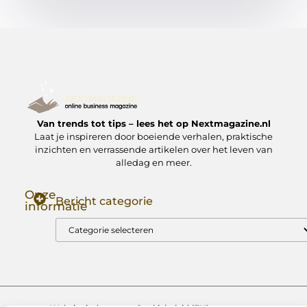
Van trends tot tips – lees het op Nextmagazine.nl
Laat je inspireren door boeiende verhalen, praktische
inzichten en verrassende artikelen over het leven van
alledag en meer.
Onze
Bericht categorie
informatie
Goede Backlinks: Jouw Sleutel tot Hogere Google Rankings
Manieren om Geld te Verdienen met Mijn Website: Zo Zet Jij Je Website om in een Inkomstenbron