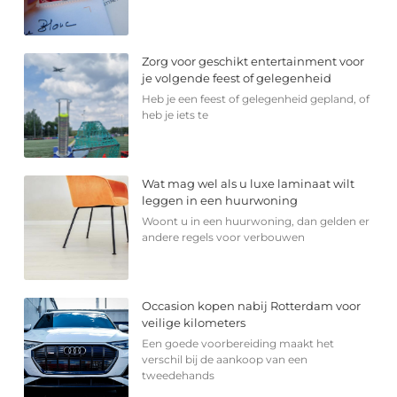
Zorg voor geschikt entertainment voor
je volgende feest of gelegenheid
Heb je een feest of gelegenheid gepland, of
heb je iets te
Wat mag wel als u luxe laminaat wilt
leggen in een huurwoning
Woont u in een huurwoning, dan gelden er
andere regels voor verbouwen
Occasion kopen nabij Rotterdam voor
veilige kilometers
Een goede voorbereiding maakt het
verschil bij de aankoop van een
tweedehands