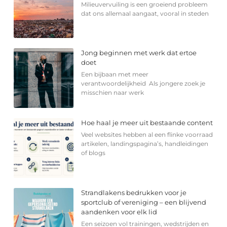
Milieuvervuiling is een groeiend probleem
dat ons allemaal aangaat, vooral in steden
Jong beginnen met werk dat ertoe
doet
Een bijbaan met meer
verantwoordelijkheid Als jongere zoek je
misschien naar werk
Hoe haal je meer uit bestaande content
Veel websites hebben al een flinke voorraad
artikelen, landingspagina’s, handleidingen
of blogs
Strandlakens bedrukken voor je
sportclub of vereniging – een blijvend
aandenken voor elk lid
Een seizoen vol trainingen, wedstrijden en