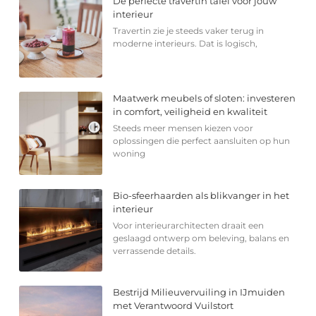
De perfecte travertin tafel voor jouw
interieur
Travertin zie je steeds vaker terug in
moderne interieurs. Dat is logisch,
Maatwerk meubels of sloten: investeren
in comfort, veiligheid en kwaliteit
Steeds meer mensen kiezen voor
oplossingen die perfect aansluiten op hun
woning
Bio-sfeerhaarden als blikvanger in het
interieur
Voor interieurarchitecten draait een
geslaagd ontwerp om beleving, balans en
verrassende details.
Bestrijd Milieuvervuiling in IJmuiden
met Verantwoord Vuilstort