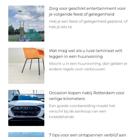
Zorg voor geschikt entertainment voor
je volgende feest of gelegenheid
Heb je een feest of gelegenheid gepland, of
heb je iets te
Wat mag wel als u luxe laminaat wilt
leggen in een huurwoning
Woont u in een huurwoning, dan gelden er
andere regels voor verbouwen
Occasion kopen nabij Rotterdam voor
veilige kilometers
Een goede voorbereiding maakt het
verschil bij de aankoop van een
tweedehands
7 tips voor een ontspannen verblijf aan