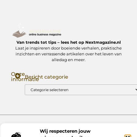
Van trends tot tips – lees het op Nextmagazine.nl
Laat je inspireren door boeiende verhalen, praktische
inzichten en verrassende artikelen over het leven van
alledag en meer.
Onze
Bericht categorie
informatie
Goede Backlinks: Jouw Sleutel tot Hogere Google Rankings
Manieren om Geld te Verdienen met Mijn Website: Zo Zet Jij Je Website om in een Inkomstenbron
Website index
Cookiebeleid (EU)
Wij respecteren jouw
@2025 www.nextmagazine.nl. All Right Reserved.