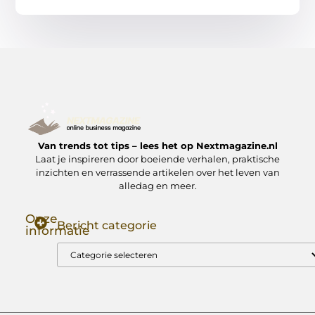
Van trends tot tips – lees het op Nextmagazine.nl
Laat je inspireren door boeiende verhalen, praktische
inzichten en verrassende artikelen over het leven van
alledag en meer.
Onze
Bericht categorie
informatie
Goede Backlinks: Jouw Sleutel tot Hogere Google Rankings
Manieren om Geld te Verdienen met Mijn Website: Zo Zet Jij Je Website om in een Inkomstenbron