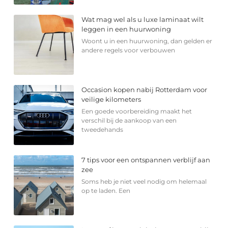
Wat mag wel als u luxe laminaat wilt
leggen in een huurwoning
Woont u in een huurwoning, dan gelden er
andere regels voor verbouwen
Occasion kopen nabij Rotterdam voor
veilige kilometers
Een goede voorbereiding maakt het
verschil bij de aankoop van een
tweedehands
7 tips voor een ontspannen verblijf aan
zee
Soms heb je niet veel nodig om helemaal
op te laden. Een