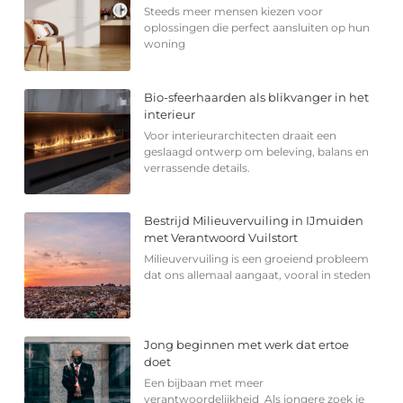
Steeds meer mensen kiezen voor
oplossingen die perfect aansluiten op hun
woning
Bio-sfeerhaarden als blikvanger in het
interieur
Voor interieurarchitecten draait een
geslaagd ontwerp om beleving, balans en
verrassende details.
Bestrijd Milieuvervuiling in IJmuiden
met Verantwoord Vuilstort
Milieuvervuiling is een groeiend probleem
dat ons allemaal aangaat, vooral in steden
Jong beginnen met werk dat ertoe
doet
Een bijbaan met meer
verantwoordelijkheid Als jongere zoek je