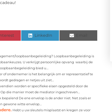
 cadeau!
nterest
LinkedIn
Email
agement/loopbaanbegeleiding? Loopbaanbegeleiding is
pbaankeuzes. U verkrijgt persoonlijke opvang waarbij de
Loopbaanbegeleiding bied u...
r of ondernemer is het belangrijk om er representatief te
rdt gedragen er netjes uit ziet...
vendien worden er specifieke eisen opgesteld door de
 Op die manier moet de mediator ingeschreven...
k bepalend De ene envelop is de ander niet. Net zoals er
en gewone witte envelop...
ndere.
Hebt u uw sleutels misplaatst en kregen ze voor