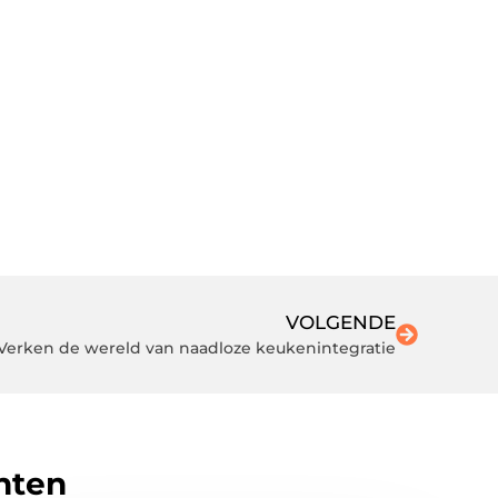
VOLGENDE
Verken de wereld van naadloze keukenintegratie
hten