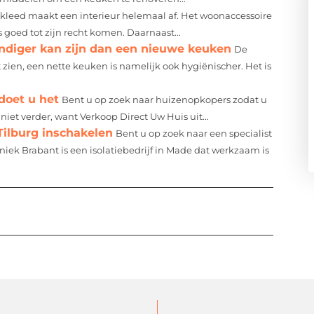
rkleed maakt een interieur helemaal af. Het woonaccessoire
 goed tot zijn recht komen. Daarnaast...
diger kan zijn dan een nieuwe keuken
De
t zien, een nette keuken is namelijk ook hygiënischer. Het is
doet u het
Bent u op zoek naar huizenopkopers zodat u
iet verder, want Verkoop Direct Uw Huis uit...
Tilburg inschakelen
Bent u op zoek naar een specialist
iek Brabant is een isolatiebedrijf in Made dat werkzaam is