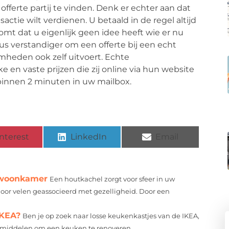
fferte partij te vinden. Denk er echter aan dat
nsactie wilt verdienen. U betaald in de regel altijd
komt dat u eigenlijk geen idee heeft wie er nu
dus verstandiger om een offerte bij een echt
mheden ook zelf uitvoert. Echte
 en vaste prijzen die zij online via hun website
binnen 2 minuten in uw mailbox.
nterest
LinkedIn
Email
e woonkamer
Een houtkachel zorgt voor sfeer in uw
oor velen geassocieerd met gezelligheid. Door een
IKEA?
Ben je op zoek naar losse keukenkastjes van de IKEA,
 middelen om een keuken te renoveren...