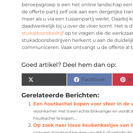
beroepsgroep is een het online landschap een o
de offerte partij zelf ook aan een dergelijke tra
meer als u via een tussenpartij werkt. Daarbij 
daadwerkelijk bij u over de vloer komt. Het is 
stukadoorsbedrijf
op te vragen die de werkzaa
stukadoorsbedrijven herkent u aan de duidelijke
communiceren. Vaak ontvangt u de offerte al 
Goed artikel? Deel hem dan op:
X (Twitter)
Facebook
Pi
Gerelateerde Berichten:
Een houtkachel kopen voor sfeer in d
woonkamer. Het is een echte blikvanger en wordt d
houtkachel te kopen,...
Op zoek naar losse keukenkastjes van 
naar een standaard keuken van IKEA of wellicht de