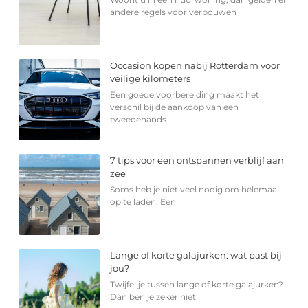
andere regels voor verbouwen
Occasion kopen nabij Rotterdam voor
veilige kilometers
Een goede voorbereiding maakt het
verschil bij de aankoop van een
tweedehands
7 tips voor een ontspannen verblijf aan
zee
Soms heb je niet veel nodig om helemaal
op te laden. Een
Lange of korte galajurken: wat past bij
jou?
Twijfel je tussen lange of korte galajurken?
Dan ben je zeker niet