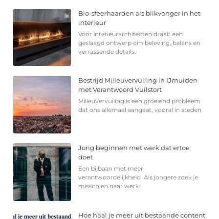
Bio-sfeerhaarden als blikvanger in het
interieur
Voor interieurarchitecten draait een
geslaagd ontwerp om beleving, balans en
verrassende details.
Bestrijd Milieuvervuiling in IJmuiden
met Verantwoord Vuilstort
Milieuvervuiling is een groeiend probleem
dat ons allemaal aangaat, vooral in steden
Jong beginnen met werk dat ertoe
doet
Een bijbaan met meer
verantwoordelijkheid Als jongere zoek je
misschien naar werk
Hoe haal je meer uit bestaande content