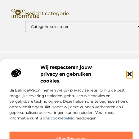
Onze
Bericht categorie
informatie
Goede Backlinks: Jouw Sleutel tot Hogere Google Rankings
Manieren om Geld te Verdienen met Mijn Website: Zo Zet Jij Je Website om in een Inkomstenbron
Website index
Cookiebeleid (EU)
Wij respecteren jouw
@2025 www.nextmagazine.nl. All Right Reserved.
privacy en gebruiken
cookies.
Bij BelindaWeb.nl nemen we uw privacy serieus. Om u de best
mogelijke ervaring te bieden, gebruiken we cookies en
vergelijkbare technologieën. Deze helpen ons te begrijpen hoe u
onze website gebruikt, zodat wij deze kunnen verbeteren en u
gepersonaliseerde ervaringen kunnen bieden. Voor meer
informatie kunt u
ons cookiebeleid
raadplegen.
Alles Toestaan