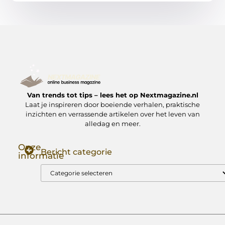
Van trends tot tips – lees het op Nextmagazine.nl
Laat je inspireren door boeiende verhalen, praktische
inzichten en verrassende artikelen over het leven van
alledag en meer.
Onze
Bericht categorie
informatie
Goede Backlinks: Jouw Sleutel tot Hogere Google Rankings
Manieren om Geld te Verdienen met Mijn Website: Zo Zet Jij Je Website om in een Inkomstenbron