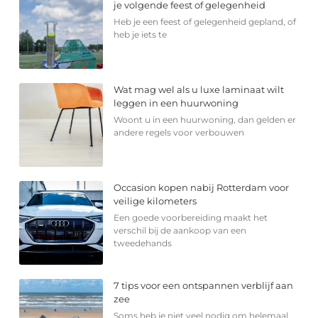
je volgende feest of gelegenheid
Heb je een feest of gelegenheid gepland, of
heb je iets te
Wat mag wel als u luxe laminaat wilt
leggen in een huurwoning
Woont u in een huurwoning, dan gelden er
andere regels voor verbouwen
Occasion kopen nabij Rotterdam voor
veilige kilometers
Een goede voorbereiding maakt het
verschil bij de aankoop van een
tweedehands
7 tips voor een ontspannen verblijf aan
zee
Soms heb je niet veel nodig om helemaal