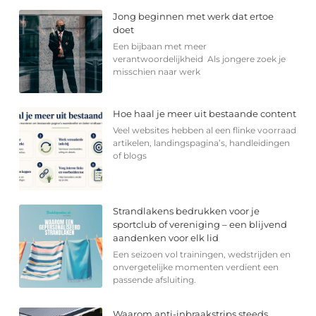
Jong beginnen met werk dat ertoe
doet
Een bijbaan met meer
verantwoordelijkheid Als jongere zoek je
misschien naar werk
Hoe haal je meer uit bestaande content
Veel websites hebben al een flinke voorraad
artikelen, landingspagina’s, handleidingen
of blogs
Strandlakens bedrukken voor je
sportclub of vereniging – een blijvend
aandenken voor elk lid
Een seizoen vol trainingen, wedstrijden en
onvergetelijke momenten verdient een
passende afsluiting.
Waarom anti-inbraakstrips steeds