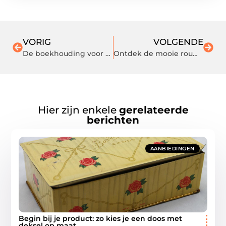
VORIG
VOLGENDE
De boekhouding voor een VOF moet op orde zijn
Ontdek de mooie rouwbloemen van deze expert uit hartje Rotterdam
Hier zijn enkele
gerelateerde
berichten
AANBIEDINGEN
Begin bij je product: zo kies je een doos met
deksel op maat