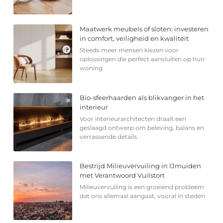
Maatwerk meubels of sloten: investeren
in comfort, veiligheid en kwaliteit
Steeds meer mensen kiezen voor
oplossingen die perfect aansluiten op hun
woning
Bio-sfeerhaarden als blikvanger in het
interieur
Voor interieurarchitecten draait een
geslaagd ontwerp om beleving, balans en
verrassende details.
Bestrijd Milieuvervuiling in IJmuiden
met Verantwoord Vuilstort
Milieuvervuiling is een groeiend probleem
dat ons allemaal aangaat, vooral in steden