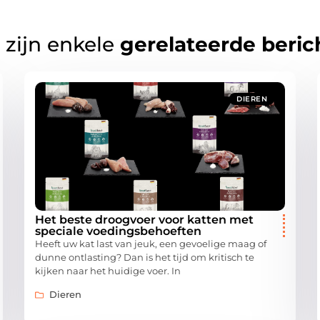
 zijn enkele
gerelateerde beric
DIEREN
Het beste droogvoer voor katten met
speciale voedingsbehoeften
Heeft uw kat last van jeuk, een gevoelige maag of
dunne ontlasting? Dan is het tijd om kritisch te
kijken naar het huidige voer. In
Dieren