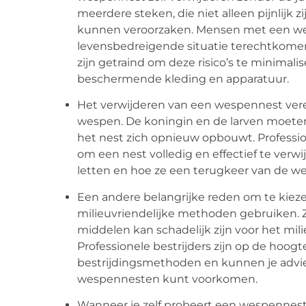
meerdere steken, die niet alleen pijnlijk z
kunnen veroorzaken. Mensen met een wes
levensbedreigende situatie terechtkomen 
zijn getraind om deze risico’s te minimali
beschermende kleding en apparatuur.
Het verwijderen van een wespennest vere
wespen. De koningin en de larven moete
het nest zich opnieuw opbouwt. Professi
om een nest volledig en effectief te verw
letten en hoe ze een terugkeer van de 
Een andere belangrijke reden om te kiezen
milieuvriendelijke methoden gebruiken. 
middelen kan schadelijk zijn voor het mil
Professionele bestrijders zijn op de hoog
bestrijdingsmethoden en kunnen je advie
wespennesten kunt voorkomen.
Wanneer je zelf probeert een wespennest te 