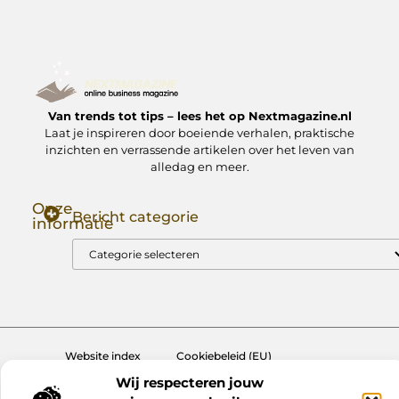
Van trends tot tips – lees het op Nextmagazine.nl
Laat je inspireren door boeiende verhalen, praktische
inzichten en verrassende artikelen over het leven van
alledag en meer.
Onze
Bericht categorie
informatie
Goede Backlinks: Jouw Sleutel tot Hogere Google Rankings
Manieren om Geld te Verdienen met Mijn Website: Zo Zet Jij Je Website om in een Inkomstenbron
Website index
Cookiebeleid (EU)
Wij respecteren jouw
@2025 www.nextmagazine.nl. All Right Reserved.