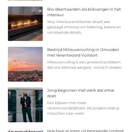
Bio-sfeerhaarden als blikvanger in het
interieur
Voor interieurarchitecten draait een
geslaagd ontwerp om beleving, balans en
verrassende details.
Bestrijd Milieuvervuiling in IJmuiden
met Verantwoord Vuilstort
Milieuvervuiling is een groeiend probleem
dat ons allemaal aangaat, vooral in steden
Jong beginnen met werk dat ertoe
doet
Een bijbaan met meer
verantwoordelijkheid Als jongere zoek je
misschien naar werk
Hoe haal je meer uit bestaande content