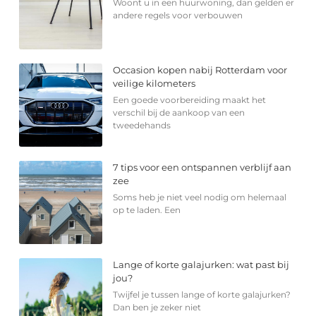
Woont u in een huurwoning, dan gelden er
andere regels voor verbouwen
Occasion kopen nabij Rotterdam voor
veilige kilometers
Een goede voorbereiding maakt het
verschil bij de aankoop van een
tweedehands
7 tips voor een ontspannen verblijf aan
zee
Soms heb je niet veel nodig om helemaal
op te laden. Een
Lange of korte galajurken: wat past bij
jou?
Twijfel je tussen lange of korte galajurken?
Dan ben je zeker niet