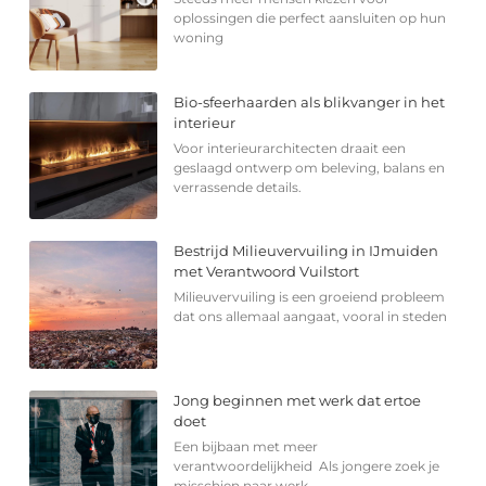
oplossingen die perfect aansluiten op hun
woning
Bio-sfeerhaarden als blikvanger in het
interieur
Voor interieurarchitecten draait een
geslaagd ontwerp om beleving, balans en
verrassende details.
Bestrijd Milieuvervuiling in IJmuiden
met Verantwoord Vuilstort
Milieuvervuiling is een groeiend probleem
dat ons allemaal aangaat, vooral in steden
Jong beginnen met werk dat ertoe
doet
Een bijbaan met meer
verantwoordelijkheid Als jongere zoek je
misschien naar werk