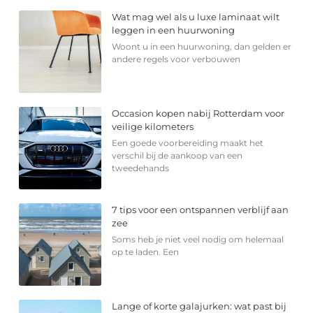
Wat mag wel als u luxe laminaat wilt
leggen in een huurwoning
Woont u in een huurwoning, dan gelden er
andere regels voor verbouwen
Occasion kopen nabij Rotterdam voor
veilige kilometers
Een goede voorbereiding maakt het
verschil bij de aankoop van een
tweedehands
7 tips voor een ontspannen verblijf aan
zee
Soms heb je niet veel nodig om helemaal
op te laden. Een
Lange of korte galajurken: wat past bij