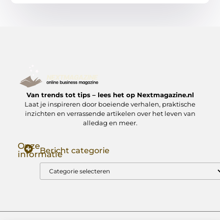
Van trends tot tips – lees het op Nextmagazine.nl
Laat je inspireren door boeiende verhalen, praktische
inzichten en verrassende artikelen over het leven van
alledag en meer.
Onze
Bericht categorie
informatie
Goede Backlinks: Jouw Sleutel tot Hogere Google Rankings
Manieren om Geld te Verdienen met Mijn Website: Zo Zet Jij Je Website om in een Inkomstenbron