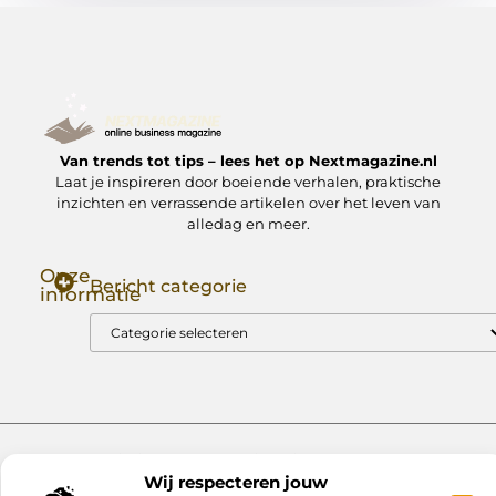
Van trends tot tips – lees het op Nextmagazine.nl
Laat je inspireren door boeiende verhalen, praktische
inzichten en verrassende artikelen over het leven van
alledag en meer.
Onze
Bericht categorie
informatie
Goede Backlinks: Jouw Sleutel tot Hogere Google Rankings
Manieren om Geld te Verdienen met Mijn Website: Zo Zet Jij Je Website om in een Inkomstenbron
Website index
Cookiebeleid (EU)
Wij respecteren jouw
@2025 www.nextmagazine.nl. All Right Reserved.