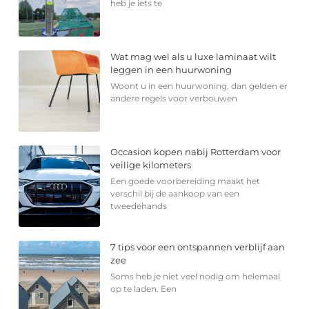
heb je iets te
Wat mag wel als u luxe laminaat wilt
leggen in een huurwoning
Woont u in een huurwoning, dan gelden er
andere regels voor verbouwen
Occasion kopen nabij Rotterdam voor
veilige kilometers
Een goede voorbereiding maakt het
verschil bij de aankoop van een
tweedehands
7 tips voor een ontspannen verblijf aan
zee
Soms heb je niet veel nodig om helemaal
op te laden. Een