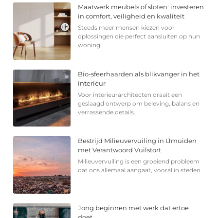
Maatwerk meubels of sloten: investeren
in comfort, veiligheid en kwaliteit
Steeds meer mensen kiezen voor
oplossingen die perfect aansluiten op hun
woning
Bio-sfeerhaarden als blikvanger in het
interieur
Voor interieurarchitecten draait een
geslaagd ontwerp om beleving, balans en
verrassende details.
Bestrijd Milieuvervuiling in IJmuiden
met Verantwoord Vuilstort
Milieuvervuiling is een groeiend probleem
dat ons allemaal aangaat, vooral in steden
Jong beginnen met werk dat ertoe
doet