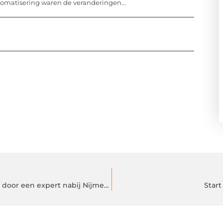
omatisering waren de veranderingen...
Een op maat gemaakte keuken laten ontwerpen door een expert nabij Nijmegen
Start