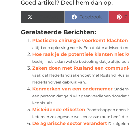
Goed artikel? Deel hem dan op:
X (Twitter)
Facebook
Pi
Gerelateerde Berichten:
Plastische chirurgie voorkomt klachten
altijd een oplossing voor is. Een dokter adviseert 
Hoe raak je de potentiele klanten niet k
bedrijf, het is dan wel de bedoeling dat je altijd bere
Zaken doen met Rusland een communic
vaak dat Nederland zakendoet met Rusland. Ruslan
Nederland veel gebruik van...
Kenmerken van een ondernemer
Onderne
een persoon dat geld wilt gaan verdienen doordat hij
kennis. Als...
Misleidende etiketten
Boodschappen doen is v
iedereen zo ongeveer wel een vaste route heeft die hij
De agrarische sector verandert
De afgelope