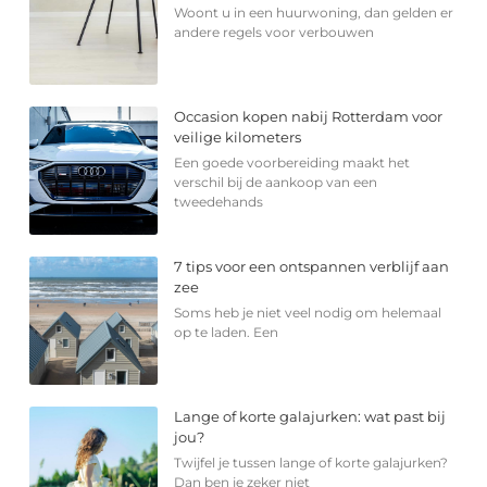
Woont u in een huurwoning, dan gelden er
andere regels voor verbouwen
Occasion kopen nabij Rotterdam voor
veilige kilometers
Een goede voorbereiding maakt het
verschil bij de aankoop van een
tweedehands
7 tips voor een ontspannen verblijf aan
zee
Soms heb je niet veel nodig om helemaal
op te laden. Een
Lange of korte galajurken: wat past bij
jou?
Twijfel je tussen lange of korte galajurken?
Dan ben je zeker niet