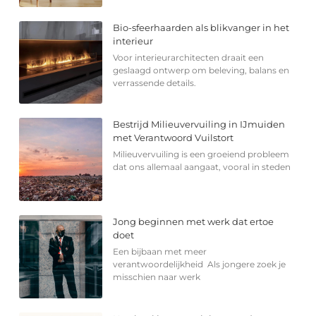
Bio-sfeerhaarden als blikvanger in het
interieur
Voor interieurarchitecten draait een
geslaagd ontwerp om beleving, balans en
verrassende details.
Bestrijd Milieuvervuiling in IJmuiden
met Verantwoord Vuilstort
Milieuvervuiling is een groeiend probleem
dat ons allemaal aangaat, vooral in steden
Jong beginnen met werk dat ertoe
doet
Een bijbaan met meer
verantwoordelijkheid Als jongere zoek je
misschien naar werk