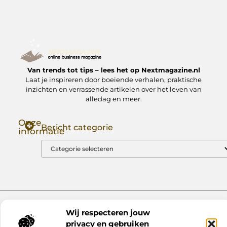
Van trends tot tips – lees het op Nextmagazine.nl
Laat je inspireren door boeiende verhalen, praktische
inzichten en verrassende artikelen over het leven van
alledag en meer.
Onze
Bericht categorie
informatie
Goede Backlinks: Jouw Sleutel tot Hogere Google Rankings
Manieren om Geld te Verdienen met Mijn Website: Zo Zet Jij Je Website om in een Inkomstenbron
Website index
Cookiebeleid (EU)
Wij respecteren jouw
@2025 www.nextmagazine.nl. All Right Reserved.
privacy en gebruiken