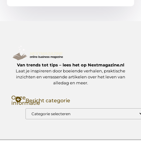
Van trends tot tips – lees het op Nextmagazine.nl
Laat je inspireren door boeiende verhalen, praktische
inzichten en verrassende artikelen over het leven van
alledag en meer.
Onze
Bericht categorie
informatie
Goede Backlinks: Jouw Sleutel tot Hogere Google Rankings
Manieren om Geld te Verdienen met Mijn Website: Zo Zet Jij Je Website om in een Inkomstenbron