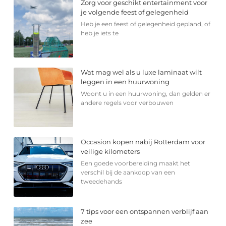
Zorg voor geschikt entertainment voor
je volgende feest of gelegenheid
Heb je een feest of gelegenheid gepland, of
heb je iets te
Wat mag wel als u luxe laminaat wilt
leggen in een huurwoning
Woont u in een huurwoning, dan gelden er
andere regels voor verbouwen
Occasion kopen nabij Rotterdam voor
veilige kilometers
Een goede voorbereiding maakt het
verschil bij de aankoop van een
tweedehands
7 tips voor een ontspannen verblijf aan
zee