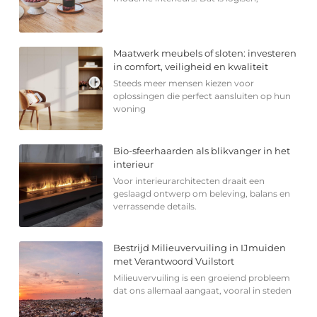
Maatwerk meubels of sloten: investeren
in comfort, veiligheid en kwaliteit
Steeds meer mensen kiezen voor
oplossingen die perfect aansluiten op hun
woning
Bio-sfeerhaarden als blikvanger in het
interieur
Voor interieurarchitecten draait een
geslaagd ontwerp om beleving, balans en
verrassende details.
Bestrijd Milieuvervuiling in IJmuiden
met Verantwoord Vuilstort
Milieuvervuiling is een groeiend probleem
dat ons allemaal aangaat, vooral in steden