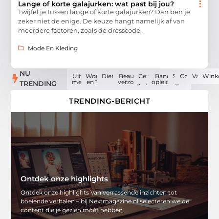
Lange of korte galajurken: wat past bij jou?
Twijfel je tussen lange of korte galajurken? Dan ben je
zeker niet de enige. De keuze hangt namelijk af van
meerdere factoren, zoals de dresscode,
Mode En Kleding
NU
Uit de
Woning
Dienstverlening
Beauty en
Gezondheid
Banen en
Sport
Computers
Vakantie
Wink
media
en Tuin
verzorging
opleidingen
TRENDING
TRENDING-BERICHT
Ontdek onze highlights
Ontdek onze highlights Van verrassende inzichten tot
boeiende verhalen – bij Nextmagazine.nl selecteren we de
content die je gezien móét hebben.