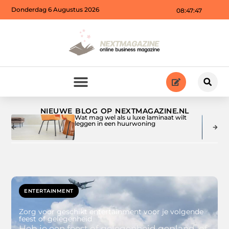
Donderdag 6 Augustus 2026
08:47:49
NIEUWE BLOG OP NEXTMAGAZINE.NL
Wat mag wel als u luxe laminaat wilt
leggen in een huurwoning
ENTERTAINMENT
Zorg voor geschikt entertainment voor je volgende
feest of gelegenheid
Heb je een feest of gelegenheid gepland, of