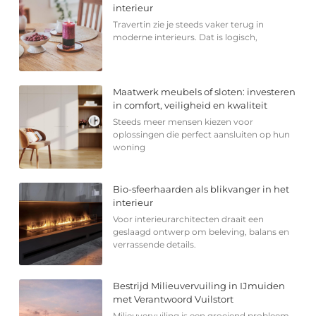
interieur
Travertin zie je steeds vaker terug in
moderne interieurs. Dat is logisch,
Maatwerk meubels of sloten: investeren
in comfort, veiligheid en kwaliteit
Steeds meer mensen kiezen voor
oplossingen die perfect aansluiten op hun
woning
Bio-sfeerhaarden als blikvanger in het
interieur
Voor interieurarchitecten draait een
geslaagd ontwerp om beleving, balans en
verrassende details.
Bestrijd Milieuvervuiling in IJmuiden
met Verantwoord Vuilstort
Milieuvervuiling is een groeiend probleem