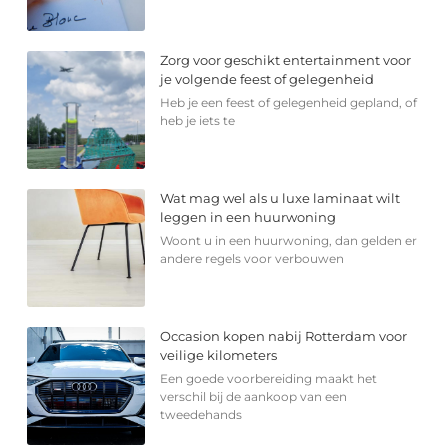
Zorg voor geschikt entertainment voor
je volgende feest of gelegenheid
Heb je een feest of gelegenheid gepland, of
heb je iets te
Wat mag wel als u luxe laminaat wilt
leggen in een huurwoning
Woont u in een huurwoning, dan gelden er
andere regels voor verbouwen
Occasion kopen nabij Rotterdam voor
veilige kilometers
Een goede voorbereiding maakt het
verschil bij de aankoop van een
tweedehands