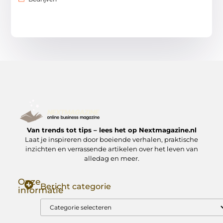
Van trends tot tips – lees het op Nextmagazine.nl
Laat je inspireren door boeiende verhalen, praktische
inzichten en verrassende artikelen over het leven van
alledag en meer.
Onze
Bericht categorie
informatie
Goede Backlinks: Jouw Sleutel tot Hogere Google Rankings
Manieren om Geld te Verdienen met Mijn Website: Zo Zet Jij Je Website om in een Inkomstenbron