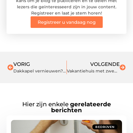
kans om je blog te publiceren en te delen met
lezers die geïnteresseerd zijn in jouw content.
Registreer en laat je stem horen!
Registreer u vandaag nog
VORIG
VOLGENDE
Dakkapel vernieuwen? Laat uw dakkapel schilderen!
Vakantiehuis met zwembad huren in Denemarken
Hier zijn enkele
gerelateerde
berichten
BEDRIJVEN