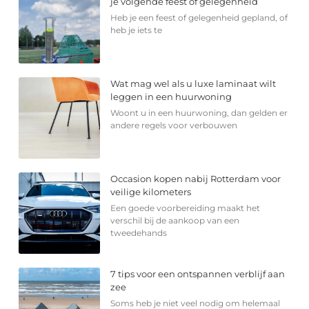
je volgende feest of gelegenheid
Heb je een feest of gelegenheid gepland, of
heb je iets te
Wat mag wel als u luxe laminaat wilt
leggen in een huurwoning
Woont u in een huurwoning, dan gelden er
andere regels voor verbouwen
Occasion kopen nabij Rotterdam voor
veilige kilometers
Een goede voorbereiding maakt het
verschil bij de aankoop van een
tweedehands
7 tips voor een ontspannen verblijf aan
zee
Soms heb je niet veel nodig om helemaal