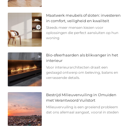
Maatwerk meubels of sloten: investeren
in comfort, veiligheid en kwaliteit
Steeds meer mensen kiezen voor
oplossingen die perfect aansluiten op hun
woning
Bio-sfeerhaarden als blikvanger in het
interieur
Voor interieurarchitecten draait een
geslaagd ontwerp om beleving, balans en
verrassende details.
Bestrijd Milieuvervuiling in IJmuiden
met Verantwoord Vuilstort
Milieuvervuiling is een groeiend probleem
dat ons allemaal aangaat, vooral in steden