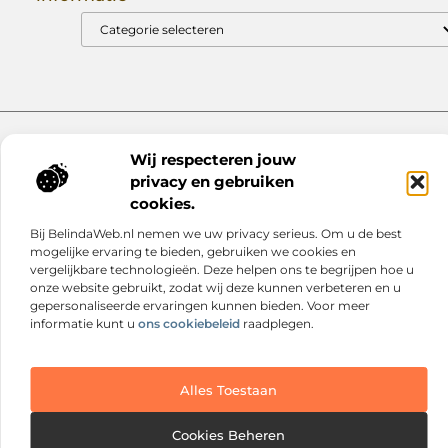
Goede Backlinks: Jouw Sleutel tot Hogere Google Rankings
Manieren om Geld te Verdienen met Mijn Website: Zo Zet Jij Je Website om in een Inkomstenbron
Website index
Cookiebeleid (EU)
Wij respecteren jouw
@2025 www.nextmagazine.nl. All Right Reserved.
privacy en gebruiken
cookies.
Bij BelindaWeb.nl nemen we uw privacy serieus. Om u de best
mogelijke ervaring te bieden, gebruiken we cookies en
vergelijkbare technologieën. Deze helpen ons te begrijpen hoe u
onze website gebruikt, zodat wij deze kunnen verbeteren en u
gepersonaliseerde ervaringen kunnen bieden. Voor meer
informatie kunt u
ons cookiebeleid
raadplegen.
Alles Toestaan
Cookies Beheren