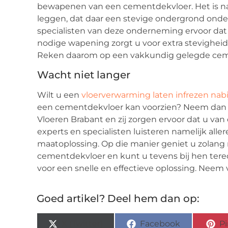
bewapenen van een cementdekvloer. Het is nam
leggen, dat daar een stevige ondergrond onder 
specialisten van deze onderneming ervoor dat u
nodige wapening zorgt u voor extra stevighei
Reken daarom op een vakkundig gelegde cem
Wacht niet langer
Wilt u een
vloerverwarming laten infrezen nabi
een cementdekvloer kan voorzien? Neem dan z
Vloeren Brabant en zij zorgen ervoor dat u van
experts en specialisten luisteren namelijk all
maatoplossing. Op die manier geniet u zolang
cementdekvloer en kunt u tevens bij hen tere
voor een snelle en effectieve oplossing. Nee
Goed artikel? Deel hem dan op:
X (Twitter)
Facebook
Pi