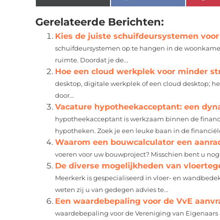
Gerelateerde Berichten:
Kies de juiste schuifdeursystemen voo
schuifdeursystemen op te hangen in de woonkamer,
ruimte. Doordat je de...
Hoe een cloud werkplek voor minder st
desktop, digitale werkplek of een cloud desktop; he
door...
Vacature hypotheekacceptant: een dyna
hypotheekacceptant is werkzaam binnen de financi
hypotheken. Zoek je een leuke baan in de financiële s
Waarom een bouwcalculator een aanrad
voeren voor uw bouwproject? Misschien bent u nog n
De diverse mogelijkheden van vloerteg
Meerkerk is gespecialiseerd in vloer- en wandbede
weten zij u van gedegen advies te...
Een waardebepaling voor de VvE aanvrag
waardebepaling voor de Vereniging van Eigenaars a