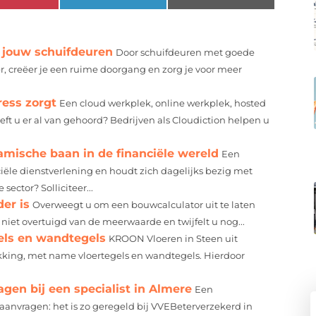
r jouw schuifdeuren
Door schuifdeuren met goede
 creëer je een ruime doorgang en zorg je voor meer
ress zorgt
Een cloud werkplek, online werkplek, hosted
eft u er al van gehoord? Bedrijven als Cloudiction helpen u
mische baan in de financiële wereld
Een
ële dienstverlening en houdt zich dagelijks bezig met
ector? Solliciteer...
er is
Overweegt u om een bouwcalculator uit te laten
iet overtuigd van de meerwaarde en twijfelt u nog...
els en wandtegels
KROON Vloeren in Steen uit
kking, met name vloertegels en wandtegels. Hierdoor
en bij een specialist in Almere
Een
anvragen: het is zo geregeld bij VVEBeterverzekerd in