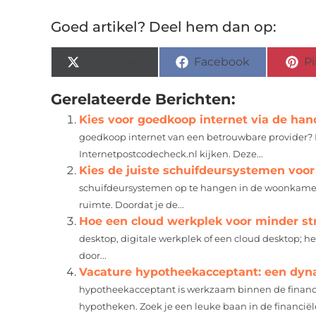
Goed artikel? Deel hem dan op:
X (Twitter)
Facebook
Pi
Gerelateerde Berichten:
Kies voor goedkoop internet via de hand
goedkoop internet van een betrouwbare provider? 
Internetpostcodecheck.nl kijken. Deze...
Kies de juiste schuifdeursystemen voo
schuifdeursystemen op te hangen in de woonkamer,
ruimte. Doordat je de...
Hoe een cloud werkplek voor minder st
desktop, digitale werkplek of een cloud desktop; he
door...
Vacature hypotheekacceptant: een dyna
hypotheekacceptant is werkzaam binnen de financi
hypotheken. Zoek je een leuke baan in de financiële s