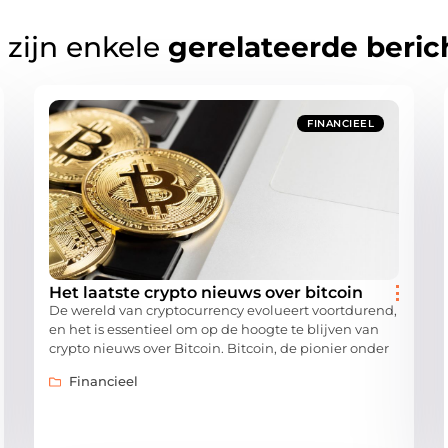
 zijn enkele
gerelateerde beric
FINANCIEEL
Het laatste crypto nieuws over bitcoin
De wereld van cryptocurrency evolueert voortdurend,
en het is essentieel om op de hoogte te blijven van
crypto nieuws over Bitcoin. Bitcoin, de pionier onder
Financieel