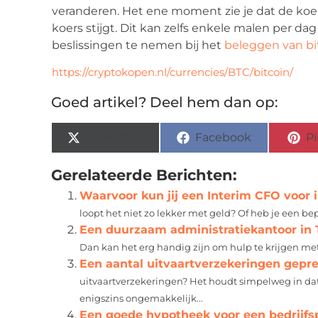
veranderen. Het ene moment zie je dat de koer
koers stijgt. Dit kan zelfs enkele malen per 
beslissingen te nemen bij het
beleggen van bi
https://cryptokopen.nl/currencies/BTC/bitcoin/
Goed artikel? Deel hem dan op:
X (Twitter)
Facebook
Pi
Gerelateerde Berichten:
Waarvoor kun jij een Interim CFO voor 
loopt het niet zo lekker met geld? Of heb je een bep
Een duurzaam administratiekantoor in 
Dan kan het erg handig zijn om hulp te krijgen me
Een aantal uitvaartverzekeringen gepr
uitvaartverzekeringen? Het houdt simpelweg in dat ji
enigszins ongemakkelijk...
Een goede hypotheek voor een bedrijf