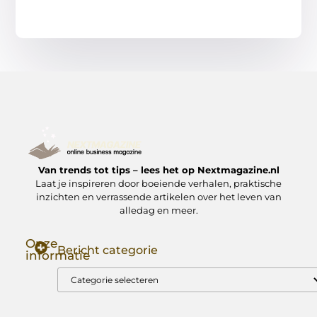
Van trends tot tips – lees het op Nextmagazine.nl
Laat je inspireren door boeiende verhalen, praktische
inzichten en verrassende artikelen over het leven van
alledag en meer.
Onze
Bericht categorie
informatie
Goede Backlinks: Jouw Sleutel tot Hogere Google Rankings
Manieren om Geld te Verdienen met Mijn Website: Zo Zet Jij Je Website om in een Inkomstenbron