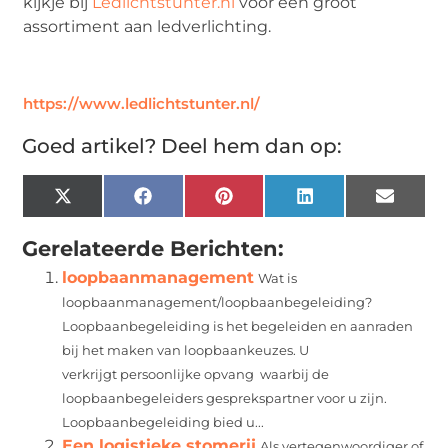
kijkje bij
Ledlichtstunter.nl
voor een groot
assortiment aan ledverlichting.
https://www.ledlichtstunter.nl/
Goed artikel? Deel hem dan op:
X
Facebook
Pinterest
LinkedIn
Email
(Twitter)
Gerelateerde Berichten:
loopbaanmanagement
Wat is
loopbaanmanagement/loopbaanbegeleiding?
Loopbaanbegeleiding is het begeleiden en aanraden
bij het maken van loopbaankeuzes. U
verkrijgt persoonlijke opvang waarbij de
loopbaanbegeleiders gesprekspartner voor u zijn.
Loopbaanbegeleiding bied u...
Een logistieke stomerij
Als vertegenwoordiger of