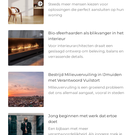
Steeds meer mensen kiezen voor
oplossingen die perfect aansluiten op hun
woning
Bio-sfeerhaarden als blikvanger in het
interieur
Voor interieurarchitecten draait een
geslaagd ontwerp om beleving, balans en
verrassende details.
Bestrijd Milieuvervuiling in IJmuiden
met Verantwoord Vuilstort
Milieuvervuiling is een groeiend probleem
dat ons allemaal aangaat, vooral in steden
Jong beginnen met werk dat ertoe
doet
Een bijbaan met meer
verantwoordelijkheid Als jongere zoek je