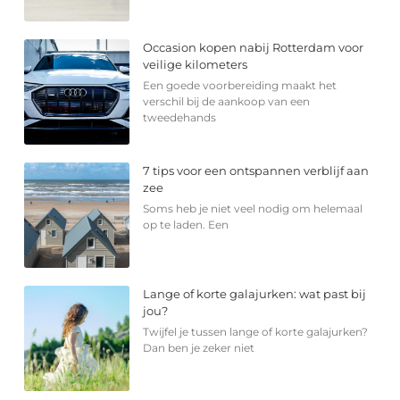
Occasion kopen nabij Rotterdam voor
veilige kilometers
Een goede voorbereiding maakt het
verschil bij de aankoop van een
tweedehands
7 tips voor een ontspannen verblijf aan
zee
Soms heb je niet veel nodig om helemaal
op te laden. Een
Lange of korte galajurken: wat past bij
jou?
Twijfel je tussen lange of korte galajurken?
Dan ben je zeker niet