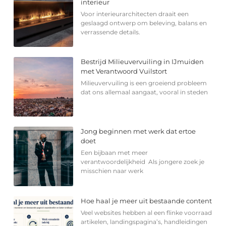
interieur
Voor interieurarchitecten draait een
geslaagd ontwerp om beleving, balans en
verrassende details.
Bestrijd Milieuvervuiling in IJmuiden
met Verantwoord Vuilstort
Milieuvervuiling is een groeiend probleem
dat ons allemaal aangaat, vooral in steden
Jong beginnen met werk dat ertoe
doet
Een bijbaan met meer
verantwoordelijkheid Als jongere zoek je
misschien naar werk
Hoe haal je meer uit bestaande content
Veel websites hebben al een flinke voorraad
artikelen, landingspagina’s, handleidingen