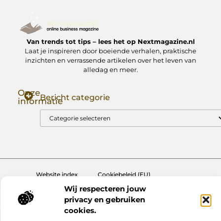
Van trends tot tips – lees het op Nextmagazine.nl
Laat je inspireren door boeiende verhalen, praktische
inzichten en verrassende artikelen over het leven van
alledag en meer.
Onze
Bericht categorie
informatie
Goede Backlinks: Jouw Sleutel tot Hogere Google Rankings
Manieren om Geld te Verdienen met Mijn Website: Zo Zet Jij Je Website om in een Inkomstenbron
Website index
Cookiebeleid (EU)
Wij respecteren jouw
@2025 www.nextmagazine.nl. All Right Reserved.
privacy en gebruiken
cookies.