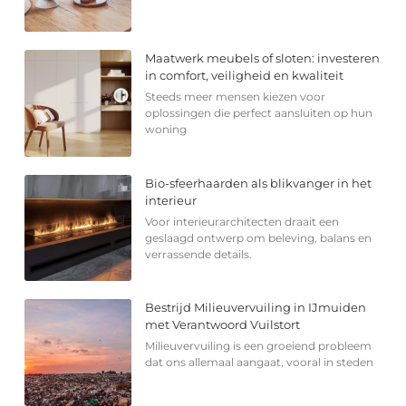
Maatwerk meubels of sloten: investeren
in comfort, veiligheid en kwaliteit
Steeds meer mensen kiezen voor
oplossingen die perfect aansluiten op hun
woning
Bio-sfeerhaarden als blikvanger in het
interieur
Voor interieurarchitecten draait een
geslaagd ontwerp om beleving, balans en
verrassende details.
Bestrijd Milieuvervuiling in IJmuiden
met Verantwoord Vuilstort
Milieuvervuiling is een groeiend probleem
dat ons allemaal aangaat, vooral in steden