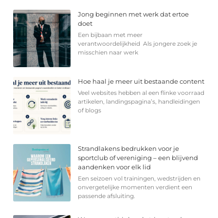
Jong beginnen met werk dat ertoe
doet
Een bijbaan met meer
verantwoordelijkheid Als jongere zoek je
misschien naar werk
Hoe haal je meer uit bestaande content
Veel websites hebben al een flinke voorraad
artikelen, landingspagina’s, handleidingen
of blogs
Strandlakens bedrukken voor je
sportclub of vereniging – een blijvend
aandenken voor elk lid
Een seizoen vol trainingen, wedstrijden en
onvergetelijke momenten verdient een
passende afsluiting.