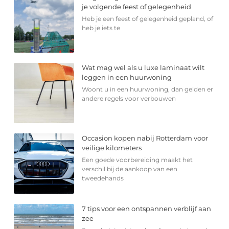
je volgende feest of gelegenheid
Heb je een feest of gelegenheid gepland, of
heb je iets te
Wat mag wel als u luxe laminaat wilt
leggen in een huurwoning
Woont u in een huurwoning, dan gelden er
andere regels voor verbouwen
Occasion kopen nabij Rotterdam voor
veilige kilometers
Een goede voorbereiding maakt het
verschil bij de aankoop van een
tweedehands
7 tips voor een ontspannen verblijf aan
zee