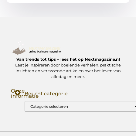
Van trends tot tips – lees het op Nextmagazine.nl
Laat je inspireren door boeiende verhalen, praktische
inzichten en verrassende artikelen over het leven van
alledag en meer.
Onze
Bericht categorie
informatie
Goede Backlinks: Jouw Sleutel tot Hogere Google Rankings
Manieren om Geld te Verdienen met Mijn Website: Zo Zet Jij Je Website om in een Inkomstenbron