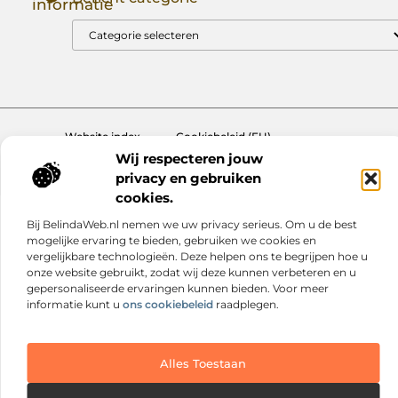
informatie
Goede Backlinks: Jouw Sleutel tot Hogere Google Rankings
Manieren om Geld te Verdienen met Mijn Website: Zo Zet Jij Je Website om in een Inkomstenbron
Website index
Cookiebeleid (EU)
Wij respecteren jouw
@2025 www.nextmagazine.nl. All Right Reserved.
privacy en gebruiken
cookies.
Bij BelindaWeb.nl nemen we uw privacy serieus. Om u de best
mogelijke ervaring te bieden, gebruiken we cookies en
vergelijkbare technologieën. Deze helpen ons te begrijpen hoe u
onze website gebruikt, zodat wij deze kunnen verbeteren en u
gepersonaliseerde ervaringen kunnen bieden. Voor meer
informatie kunt u
ons cookiebeleid
raadplegen.
Alles Toestaan