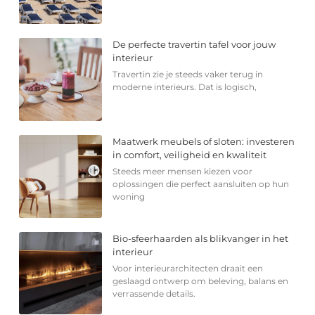
De perfecte travertin tafel voor jouw
interieur
Travertin zie je steeds vaker terug in
moderne interieurs. Dat is logisch,
Maatwerk meubels of sloten: investeren
in comfort, veiligheid en kwaliteit
Steeds meer mensen kiezen voor
oplossingen die perfect aansluiten op hun
woning
Bio-sfeerhaarden als blikvanger in het
interieur
Voor interieurarchitecten draait een
geslaagd ontwerp om beleving, balans en
verrassende details.