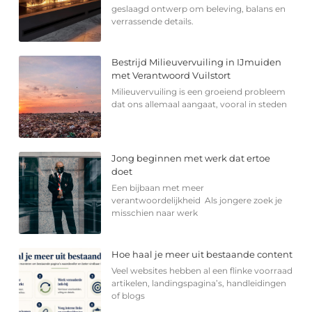
geslaagd ontwerp om beleving, balans en
verrassende details.
Bestrijd Milieuvervuiling in IJmuiden
met Verantwoord Vuilstort
Milieuvervuiling is een groeiend probleem
dat ons allemaal aangaat, vooral in steden
Jong beginnen met werk dat ertoe
doet
Een bijbaan met meer
verantwoordelijkheid Als jongere zoek je
misschien naar werk
Hoe haal je meer uit bestaande content
Veel websites hebben al een flinke voorraad
artikelen, landingspagina’s, handleidingen
of blogs