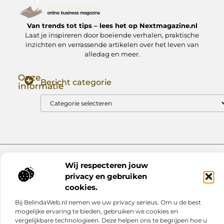
Van trends tot tips – lees het op Nextmagazine.nl
Laat je inspireren door boeiende verhalen, praktische
inzichten en verrassende artikelen over het leven van
alledag en meer.
Onze
Bericht categorie
informatie
Goede Backlinks: Jouw Sleutel tot Hogere Google Rankings
Manieren om Geld te Verdienen met Mijn Website: Zo Zet Jij Je Website om in een Inkomstenbron
Website index
Cookiebeleid (EU)
Wij respecteren jouw
@2025 www.nextmagazine.nl. All Right Reserved.
privacy en gebruiken
cookies.
Bij BelindaWeb.nl nemen we uw privacy serieus. Om u de best
mogelijke ervaring te bieden, gebruiken we cookies en
vergelijkbare technologieën. Deze helpen ons te begrijpen hoe u