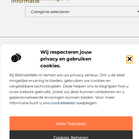
informatie
Goede Backlinks: Jouw Sleutel tot Hogere Google Rankings
Manieren om Geld te Verdienen met Mijn Website: Zo Zet Jij Je Website om in een Inkomstenbron
Website index
Cookiebeleid (EU)
Wij respecteren jouw
@2025 www.nextmagazine.nl. All Right Reserved.
privacy en gebruiken
cookies.
Bij BelindaWeb.nl nemen we uw privacy serieus. Om u de best
mogelijke ervaring te bieden, gebruiken we cookies en
vergelijkbare technologieën. Deze helpen ons te begrijpen hoe u
onze website gebruikt, zodat wij deze kunnen verbeteren en u
gepersonaliseerde ervaringen kunnen bieden. Voor meer
informatie kunt u
ons cookiebeleid
raadplegen.
Alles Toestaan
Cookies Beheren