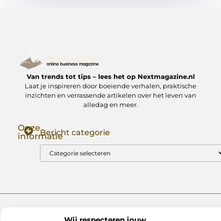
Van trends tot tips – lees het op Nextmagazine.nl
Laat je inspireren door boeiende verhalen, praktische
inzichten en verrassende artikelen over het leven van
alledag en meer.
Onze
Bericht categorie
informatie
Goede Backlinks: Jouw Sleutel tot Hogere Google Rankings
Manieren om Geld te Verdienen met Mijn Website: Zo Zet Jij Je Website om in een Inkomstenbron
Website index
Cookiebeleid (EU)
Wij respecteren jouw