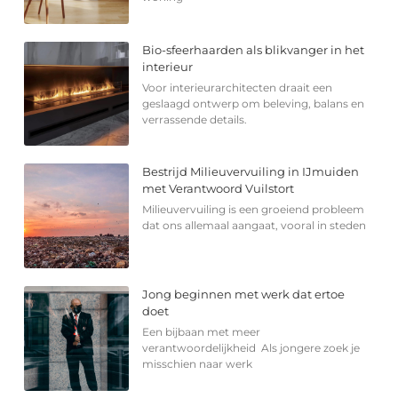
Bio-sfeerhaarden als blikvanger in het
interieur
Voor interieurarchitecten draait een
geslaagd ontwerp om beleving, balans en
verrassende details.
Bestrijd Milieuvervuiling in IJmuiden
met Verantwoord Vuilstort
Milieuvervuiling is een groeiend probleem
dat ons allemaal aangaat, vooral in steden
Jong beginnen met werk dat ertoe
doet
Een bijbaan met meer
verantwoordelijkheid Als jongere zoek je
misschien naar werk