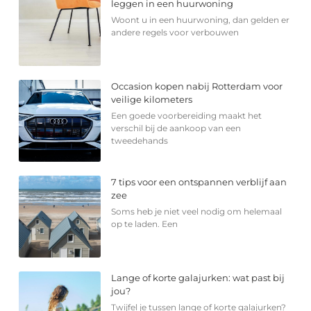
leggen in een huurwoning
Woont u in een huurwoning, dan gelden er
andere regels voor verbouwen
Occasion kopen nabij Rotterdam voor
veilige kilometers
Een goede voorbereiding maakt het
verschil bij de aankoop van een
tweedehands
7 tips voor een ontspannen verblijf aan
zee
Soms heb je niet veel nodig om helemaal
op te laden. Een
Lange of korte galajurken: wat past bij
jou?
Twijfel je tussen lange of korte galajurken?