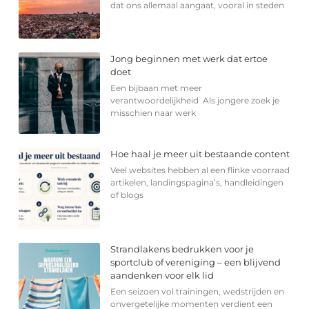
dat ons allemaal aangaat, vooral in steden
Jong beginnen met werk dat ertoe
doet
Een bijbaan met meer
verantwoordelijkheid Als jongere zoek je
misschien naar werk
Hoe haal je meer uit bestaande content
Veel websites hebben al een flinke voorraad
artikelen, landingspagina’s, handleidingen
of blogs
Strandlakens bedrukken voor je
sportclub of vereniging – een blijvend
aandenken voor elk lid
Een seizoen vol trainingen, wedstrijden en
onvergetelijke momenten verdient een