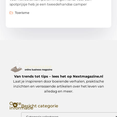
spotprijsje heb je een tweedehandse camper
Toerisme
Van trends tot tips – lees het op Nextmagazine.nl
Laat je inspireren door boeiende verhalen, praktische
inzichten en verrassende artikelen over het leven van
alledag en meer.
Onze
Bericht categorie
informatie
Goede Backlinks: Jouw Sleutel tot Hogere Google Rankings
Manieren om Geld te Verdienen met Mijn Website: Zo Zet Jij Je Website om in een Inkomstenbron