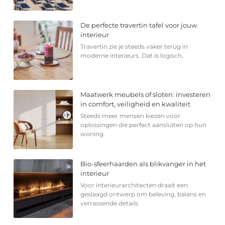
De perfecte travertin tafel voor jouw
interieur
Travertin zie je steeds vaker terug in
moderne interieurs. Dat is logisch,
Maatwerk meubels of sloten: investeren
in comfort, veiligheid en kwaliteit
Steeds meer mensen kiezen voor
oplossingen die perfect aansluiten op hun
woning
Bio-sfeerhaarden als blikvanger in het
interieur
Voor interieurarchitecten draait een
geslaagd ontwerp om beleving, balans en
verrassende details.