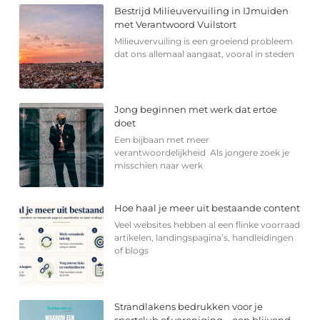
Bestrijd Milieuvervuiling in IJmuiden
met Verantwoord Vuilstort
Milieuvervuiling is een groeiend probleem
dat ons allemaal aangaat, vooral in steden
Jong beginnen met werk dat ertoe
doet
Een bijbaan met meer
verantwoordelijkheid Als jongere zoek je
misschien naar werk
Hoe haal je meer uit bestaande content
Veel websites hebben al een flinke voorraad
artikelen, landingspagina’s, handleidingen
of blogs
Strandlakens bedrukken voor je