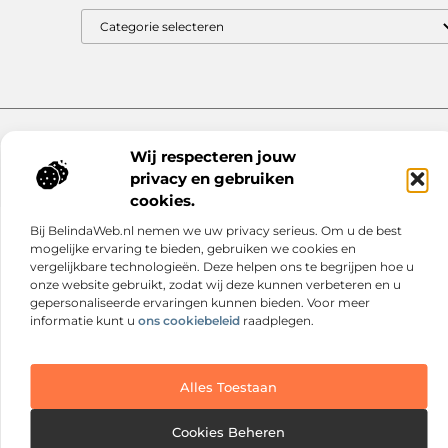
Goede Backlinks: Jouw Sleutel tot Hogere Google Rankings
Manieren om Geld te Verdienen met Mijn Website: Zo Zet Jij Je Website om in een Inkomstenbron
Website index
Cookiebeleid (EU)
Wij respecteren jouw
@2025 www.nextmagazine.nl. All Right Reserved.
privacy en gebruiken
cookies.
Bij BelindaWeb.nl nemen we uw privacy serieus. Om u de best
mogelijke ervaring te bieden, gebruiken we cookies en
vergelijkbare technologieën. Deze helpen ons te begrijpen hoe u
onze website gebruikt, zodat wij deze kunnen verbeteren en u
gepersonaliseerde ervaringen kunnen bieden. Voor meer
informatie kunt u
ons cookiebeleid
raadplegen.
Alles Toestaan
Cookies Beheren